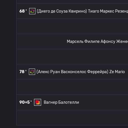
68 '
(Диего де Соуза Квирино)
Тиаго Маркес Резен
Марсель Филипе Афонсу Женес
78 '
(Алекс Руан Васконселос Феррейра)
Ze Mario
90+5 '
Вагнер Балотелли