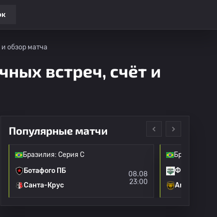
ок
 и обзор матча
чных встреч, счёт и
Популярные матчи
Бразилия: Серия C
Бразилия: С
Ботафого ПБ
ФК "Маринг
08.08
23:00
Санта-Крус
Амазонас