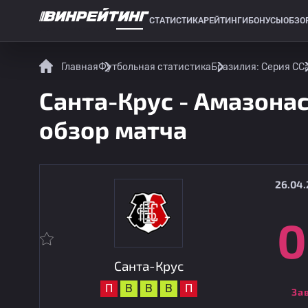
СТАТИСТИКА
РЕЙТИНГИ
БОНУСЫ
ОБЗО
СПОРТИВНАЯ СТАТИСТИКА
Главная
Футбольная статистика
Бразилия: Серия C
С
Санта-Крус - Амазонас
обзор матча
26.04.
0
Санта-Крус
П
В
В
В
П
За