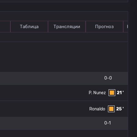
Таблица
Трансляции
Прогноз
Ком
0-0
P. Nunez
21 '
Ronaldo
25 '
0-1