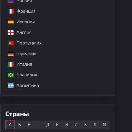
Россия
Франция
Испания
Англия
Португалия
Германия
Италия
Бразилия
Аргентина
Страны
Все
А
Б
В
Г
Д
Е
З
И
К
Л
М
Н
О