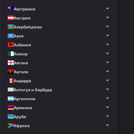
Австралия
Австрия
Азербайджан
Азия
Албания
Алжир
Англия
Ангола
Андорра
Антигуа и Барбуда
Аргентина
Армения
Аруба
Африка