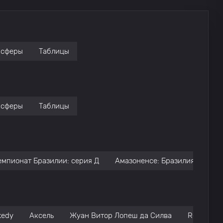
нсферы
Таблицы
нсферы
Таблицы
емпионат Бразилии: серия Д
Амазоненсе: Бразилия
Пер
kedy
Аксель
Жуан Витор Лопеш да Силва
Renan