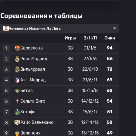
Соревнования и таблицы
Чемпионат Испании: Ла Лига
Игры
В/Н/П
Очки
Барселона
38
31/1/6
94
1
Реал Мадрид
38
27/5/6
86
2
Вильярреал
38
22/6/10
72
3
Атл. Мадрид
38
21/6/11
69
4
Бетис
38
15/15/8
60
5
Сельта Виго
38
14/12/12
54
6
Хетафе
38
15/6/17
51
7
Райо Вальекано
38
12/14/12
50
8
Валенсия
38
13/10/15
49
9