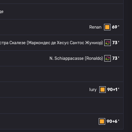
де
Renan
69 '
тра Скалезе
(Маркондес де Хесус Сантос Жуниор)
73 '
N. Schiappacasse
(Ronaldo)
73 '
Iury
90+1 '
90+6 '