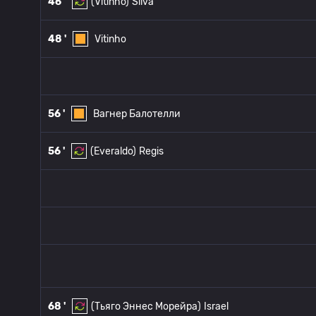
46 '
(Vitinho)
Silva
48 '
Vitinho
56 '
Вагнер Балотелли
56 '
(Everaldo)
Regis
68 '
(Тьяго Эннес Морейра)
Israel