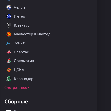
Челси
Интер
Ювентус
Манчестер Юнайтед
Зенит
Спартак
Локомотив
ЦСКА
Краснодар
намбукано 1: Бразилия
Кубок Бразилии
Клубные това
Смотреть все
Сборные