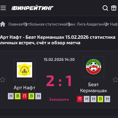
Главная
Футбольная статистика
Иран: Лига Азадеган
Арт Наф
Арт Нафт - Беат Керманшах 15.02.2026 статистика
личных встреч, счёт и обзор матча
15.02.2026 14:30
2
:
1
Беат
Арт Нафт
Керманшах
Н
В
П
В
Н
П
Н
Н
В
Н
Завершен