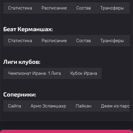
Статистика
Расписание
Состав
Трансферы
Беат Керманшах:
Статистика
Расписание
Состав
Трансферы
Лиги клубов:
Чемпионат Ирана: 1 Лига
Кубок Ирана
Соперники:
Сайпа
Арио Эсламшахр
Пайкан
Джем из парса