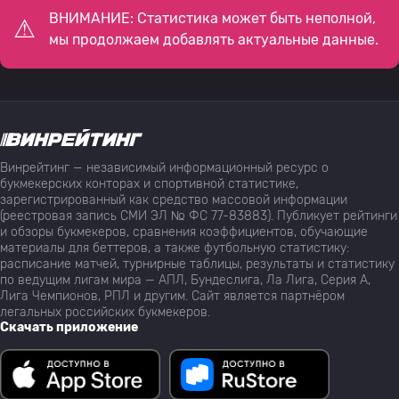
ВНИМАНИЕ: Статистика может быть неполной,
мы продолжаем добавлять актуальные данные.
Винрейтинг — независимый информационный ресурс о
букмекерских конторах и спортивной статистике,
зарегистрированный как средство массовой информации
(реестровая запись СМИ ЭЛ № ФС 77-83883). Публикует рейтинги
и обзоры букмекеров, сравнения коэффициентов, обучающие
материалы для беттеров, а также футбольную статистику:
расписание матчей, турнирные таблицы, результаты и статистику
по ведущим лигам мира — АПЛ, Бундеслига, Ла Лига, Серия А,
Лига Чемпионов, РПЛ и другим. Сайт является партнёром
легальных российских букмекеров.
Скачать приложение