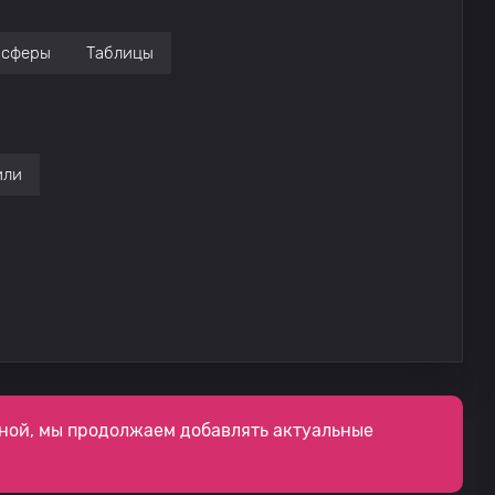
нсферы
Таблицы
или
ной, мы продолжаем добавлять актуальные