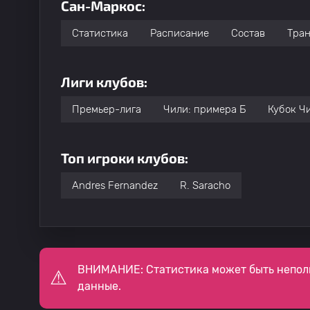
Сан-Маркос:
Статистика
Расписание
Состав
Тра
Лиги клубов:
Премьер-лига
Чили: примера Б
Кубок Ч
Топ игроки клубов:
Andres Fernandez
R. Saracho
ВНИМАНИЕ: Статистика может быть непол
данные.