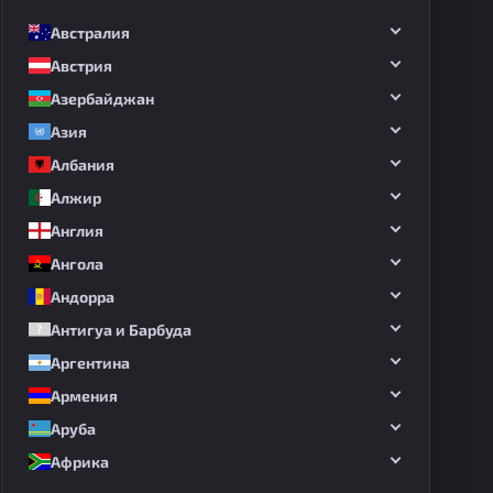
Австралия
Австрия
Азербайджан
Азия
Албания
Алжир
Англия
Ангола
Андорра
Антигуа и Барбуда
Аргентина
Армения
Аруба
Африка