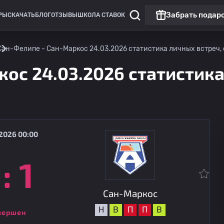
Забрать подар
РЫ
СКАЧАТЬ
БЛОГ
ОТЗЫВЫ
ШКОЛА СТАВОК
Сан-Фелипе - Сан-Маркос 24.03.2026 статистика личных встреч, 
ос 24.03.2026 статистика
2026 00:00
:
1
Чили: примера Б
S. Странники
08.08
22:00
Сан-Маркос
Сан-Маркос
Н
В
П
П
В
вершен