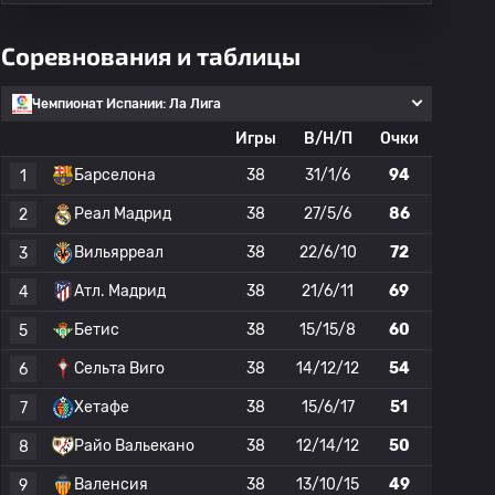
Соревнования и таблицы
Чемпионат Испании: Ла Лига
Игры
В/Н/П
Очки
Барселона
38
31/1/6
94
1
Реал Мадрид
38
27/5/6
86
2
Вильярреал
38
22/6/10
72
3
Атл. Мадрид
38
21/6/11
69
4
Бетис
38
15/15/8
60
5
Сельта Виго
38
14/12/12
54
6
Хетафе
38
15/6/17
51
7
Райо Вальекано
38
12/14/12
50
8
Валенсия
38
13/10/15
49
9