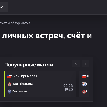
ок
счёт и обзор матча
 личных встреч, счёт и
Популярные матчи
Чили: примера Б
Чили: приме
Сан-Фелипе
Сан-Маркос
08.08
19:30
Реколета
Сан-Фелип