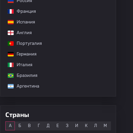
Россия
Франция
Испания
Англия
Португалия
Германия
Италия
Бразилия
Аргентина
Страны
Все
А
Б
В
Г
Д
Е
З
И
К
Л
М
Н
О