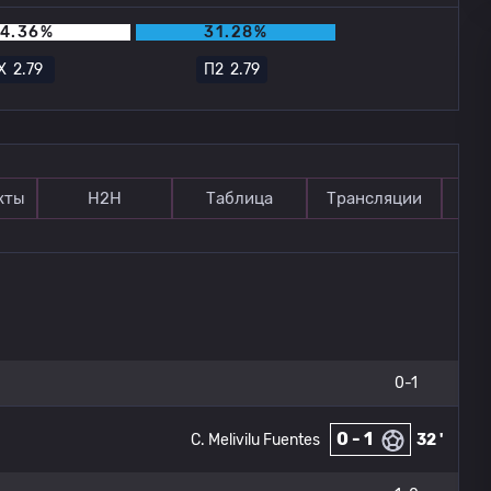
4.36%
31.28%
Х
2.79
П2
2.79
кты
Н2Н
Таблица
Трансляции
П
0-1
0 - 1
C. Melivilu Fuentes
32 '