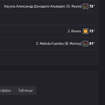
Науэль Александр Донаделл Альварес
(G. Reyes)
72 '
J. Rivera
73 '
C. Melivilu Fuentes
(B. Monroy)
81 '
нсферы
Таблицы