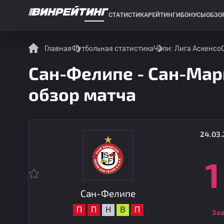
СТАТИСТИКА
РЕЙТИНГИ
БОНУСЫ
ОБЗО
СПОРТИВНАЯ СТАТИСТИКА
Главная
Футбольная статистика
Чили: Лига Аскенсо
Сан-Фелипе - Сан-Марк
обзор матча
24.03.
1
Сан-Фелипе
П
П
Н
В
П
За