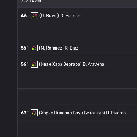
2-Й ТАЙМ
46 '
(D. Bravo)
D. Fuentes
56 '
(M. Ramirez)
R. Diaz
56 '
(Иван Хара Вергара)
B. Aravena
69 '
(Хорхе Николас Брун Бетанкур)
B. Riveros