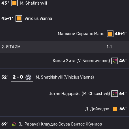
43 '
M. Shatirishvili
45+1 '
Vinicius Vianna
Манкони Сориано Мане
45+1 '
2-Й ТАЙМ
1-1
Кисли Зита
(V. Близниченко)
46 '
2 - 0
52 '
M. Shatirishvili
(Vinicius Vianna)
Цотне Надарайя
(M. Chitaishvili)
64 '
Д. Дейсадзе
66 '
69 '
(L. Papava)
Клаудио Соуза Сантос Жуниор