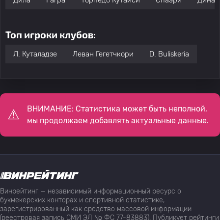
Дила
Гагра
Торпедо Кутаиси
Спаэри
Динам
Топ игроки клубов:
Л. Куталадзе
Леван Гегетчкори
D. Buliskeria
ВНИМАНИЕ: Статистика может быть неполной,
мы продолжаем добавлять актуальные данные.
Винрейтинг — независимый информационный ресурс о
букмекерских конторах и спортивной статистике,
зарегистрированный как средство массовой информации
(реестровая запись СМИ ЭЛ № ФС 77-83883). Публикует рейтинги