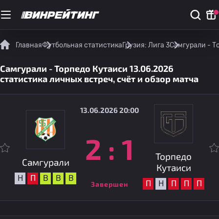
Главная
Футбольная статистика
Грузия: Лига 3
Самгурали - Т
Самгурали - Торпедо Кутаиси 13.06.2026
статистика личных встреч, счёт и обзор матча
13.06.2026 20:00
2
:
1
Торпедо
Самгурали
Кутаиси
Н
П
В
В
В
П
Н
П
П
П
Завершен