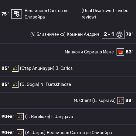
Веллиссол Сантос де
(Goal Disallowed - video
75 '
Оливейра
review)
2 - 1
(V. Близниченко)
Комнен Андрич
78 '
Манкони Сориано Мане
83 '
85 '
(Отар Апциаури)
J. Carlos
85 '
(G. Gogia)
N. Tsetskhladze
M. Cherif
(L. Kuprava)
88 '
90+6 '
(T. Berelidze)
I. Janjgava
90+6 '
(A. Jarjue)
Веллиссол Сантос де Оливейра