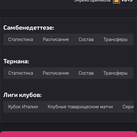
Энрико Бриньола
90+3 '
Самбенедеттезе:
Статистика
Расписание
Состав
Трансферы
Тернана:
Статистика
Расписание
Состав
Трансферы
Лиги клубов:
Кубок Италии
Клубные товарищеские матчи
Серия