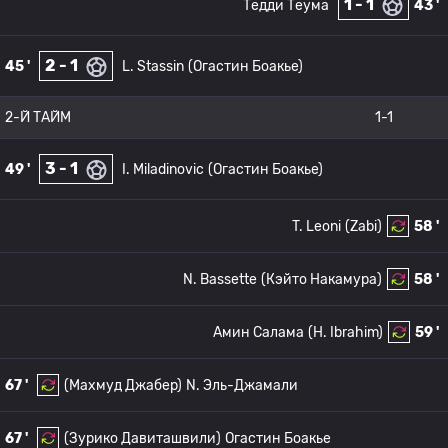
1 - 1
Тедди Теума
43 '
2 - 1
45 '
L. Stassin
(Огастин Боакье)
2-Й ТАЙМ
1-1
3 - 1
49 '
I. Miladinovic
(Огастин Боакье)
T. Leoni
(Zabi)
58 '
N. Bassette
(Кэйто Накамура)
58 '
Амин Салама
(H. Ibrahim)
59 '
67 '
(Махмуд Джабер)
N. Эль-Джамали
67 '
(Зурико Давиташвили)
Огастин Боакье