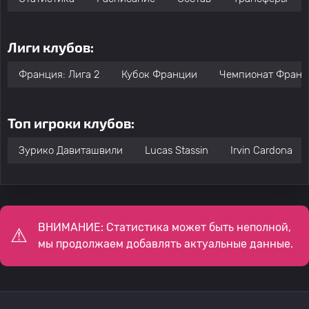
Лиги клубов:
Франция: Лига 2
Кубок Франции
Чемпионат Франци
Топ игроки клубов:
Зурико Давиташвили
Lucas Stassin
Irvin Cardona
ВНИМАНИЕ: Статистика может быть неполной,
мы продолжаем добавлять актуальные данные.