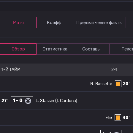
Матч
Коэфф.
Предматчевые факты
Обзор
Статистика
Составы
Текс
1-Й ТАЙМ
2-1
N. Bassette
20 '
1 - 0
27 '
L. Stassin
(I. Cardona)
Elie
40 '