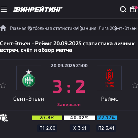
Главная
Футбольная статистика
Франция: Лига 2
Сент-Этьен 
Сент-Этьен - Реймс 20.09.2025 статистика личных
встреч, счёт и обзор матча
20.09.2025 21:00
3
:
2
Сент-Этьен
Реймс
Завершен
37.8%
40.02%
22.17%
П1
2.00
Х
3.61
П2
3.41