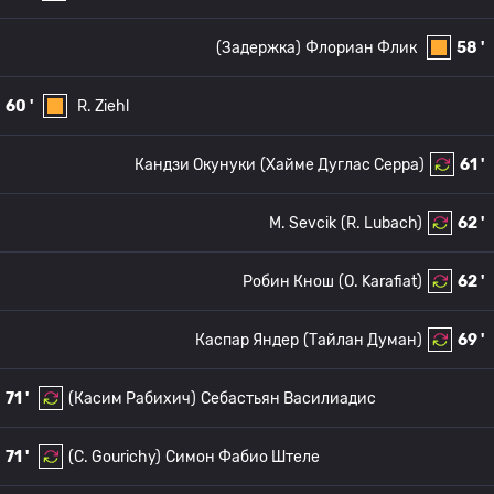
(Задержка)
Флориан Флик
58 '
60 '
R. Ziehl
Кандзи Окунуки
(Хайме Дуглас Серра)
61 '
M. Sevcik
(R. Lubach)
62 '
Робин Кнош
(O. Karafiat)
62 '
Каспар Яндер
(Тайлан Думан)
69 '
71 '
(Касим Рабихич)
Себастьян Василиадис
71 '
(C. Gourichy)
Симон Фабио Штеле