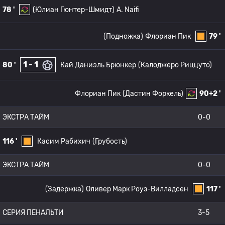
78 '
(Юлиан Гюнтер-Шмидт)
A. Naifi
(Подножка)
Флориан Пик
79 '
1 - 1
80 '
Кай Даниэль Брюнкер
(Калоджеро Риццуто)
Флориан Пик
(Дастин Форкель)
90+2 '
ЭКСТРА ТАЙМ
0-0
116 '
Касим Рабихич
(Грубость)
ЭКСТРА ТАЙМ
0-0
(Задержка)
Оливер Марк Роуз-Вилладсен
117 '
СЕРИЯ ПЕНАЛЬТИ
3-5