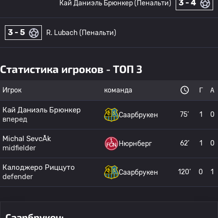
3 - 4
Кай Даниэль Брюнкер (Пенальти)
3 - 5
R. Lubach (Пенальти)
Статистика игроков - ТОП 3
Игрок
команда
Г
А
Кай Даниэль Брюнкер
75’
1
0
Саарбрукен
вперед
Michal SevcÃ­k
62’
1
0
Нюрнберг
midfielder
Калоджеро Риццуто
120’
0
1
Саарбрукен
defender
Саарбрукен: