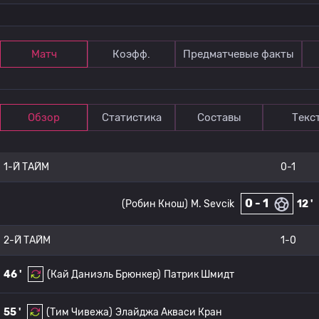
Матч
Коэфф.
Предматчевые факты
Обзор
Статистика
Составы
Текс
1-Й ТАЙМ
0-1
0 - 1
(Робин Кнош)
M. Sevcik
12 '
2-Й ТАЙМ
1-0
46 '
(Кай Даниэль Брюнкер)
Патрик Шмидт
55 '
(Тим Чивежа)
Элайджа Акваси Кран