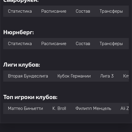
Статистика
Расписание
Состав
Трансферы
Нюрнберг:
Статистика
Расписание
Состав
Трансферы
Лиги клубов:
Вторая Бундеслига
Кубок Германии
Лига 3
Клу
Топ игроки клубов:
Маттео Биньетти
K. Broll
Филипп Менцель
Ali 