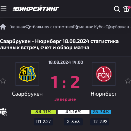
Главная
Футбольная статистика
Германия: Кубок
Саарбрукен 
Саарбрукен - Нюрнберг 18.08.2024 статистика
личных встреч, счёт и обзор матча
18.08.2024 14:00
1
:
2
Саарбрукен
Нюрнберг
Завершен
33.11%
41.16%
25.74%
П1
2.27
Х
3.63
П2
2.92