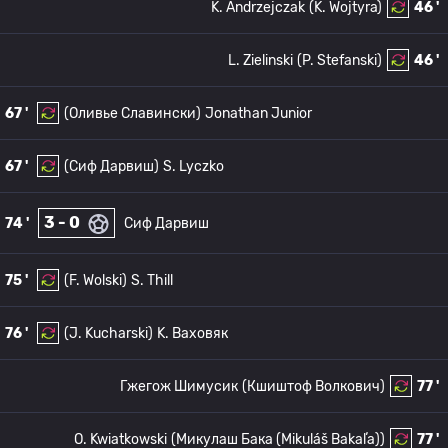
K. Andrzejczak
(K. Wojtyra)
46 '
L. Zielinski
(P. Stefanski)
46 '
67 '
(Оливье Славински)
Jonathan Junior
67 '
(Сиф Дарвиш)
S. Lyczko
3 - 0
74 '
Сиф Дарвиш
75 '
(F. Wolski)
S. Thill
76 '
(J. Kucharski)
K. Ваховяк
Гжегож Шимусик
(Кшиштоф Волкович)
77 '
O. Kwiatkowski
(Микулаш Бака (Mikuláš Bakaľa))
77 '