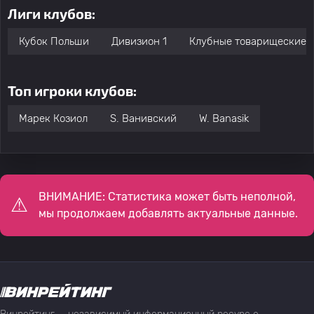
Лиги клубов:
Кубок Польши
Дивизион 1
Клубные товарищеские 
Топ игроки клубов:
Марек Козиол
S. Ванивский
W. Banasik
ВНИМАНИЕ: Статистика может быть неполной,
мы продолжаем добавлять актуальные данные.