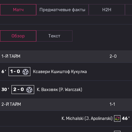
Матч
Предматчевые факты
Н2Н
Обзор
Текст
1-Й ТАЙМ
2-0
1 - 0
6 '
Ксавери Кшиштоф Кукулка
2 - 0
30 '
K. Ваховяк
(P. Warczak)
2-Й ТАЙМ
1-1
K. Michalski
(J. Apolinarski)
46 '