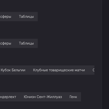
нсферы
Таблицы
нсферы
Таблицы
Кубок Бельгии
Клубные товарищеские матчи
Суперкуб
ндерлехт
Юнион Сент-Жиллуаз
Генк