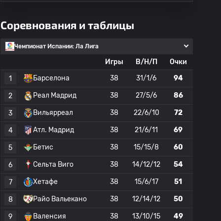
Соревнования и таблицы
Чемпионат Испании: Ла Лига
Игры
В/Н/П
Очки
Барселона
38
31/1/6
94
1
Реал Мадрид
38
27/5/6
86
2
Вильярреал
38
22/6/10
72
3
Атл. Мадрид
38
21/6/11
69
4
Бетис
38
15/15/8
60
5
Сельта Виго
38
14/12/12
54
6
Хетафе
38
15/6/17
51
7
Райо Вальекано
38
12/14/12
50
8
Валенсия
38
13/10/15
49
9