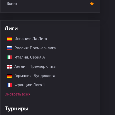
Зенит
Лиги
Испания: Ла Лига
Россия: Премьер-лига
Италия: Серия А
Англия: Премьер-лига
Германия: Бундеслига
Франция: Лига 1
Смотреть все
Турниры