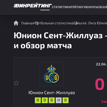
СТАТИСТИКА
РЕЙТИНГИ
БОНУСЫ
ОБЗО
СПОРТИВНАЯ СТАТИСТИКА
Главная
Футбольная статистика
Бельгия: Лига Юпил
Юнион Сент-Жиллуаз - 
и обзор матча
22.04.
0
Юнион Сент-Жиллуаз
В
В
В
Н
В
За