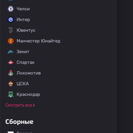
Челси
Интер
Ювентус
Манчестер Юнайтед
Зенит
Спартак
Локомотив
ЦСКА
ок Бельгии
Краснодар
Смотреть все
Сборные