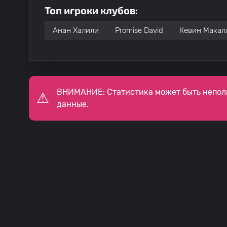
Топ игроки клубов:
Анан Халили
Promise David
Кевин Макал
ВНИМАНИЕ: Статистика может быть непол
данные.