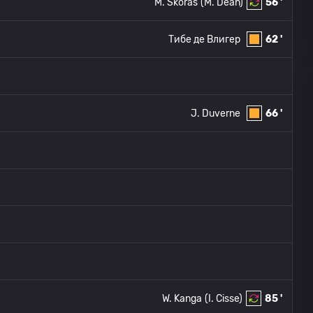
M. Skoras
(M. Dean)
56 '
Тибе де Влигер
62 '
J. Duverne
66 '
W. Kanga
(I. Cisse)
85 '