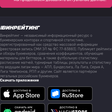
Винрейтинг — независимый информационный ресурс о
букмекерских конторах и спортивной статистике,
зарегистрированный как средство массовой информации
(реестровая запись СМИ ЭЛ № ФС 77-83883). Публикует рейтинги
и обзоры букмекеров, сравнения коэффициентов, обучающие
материалы для беттеров, а также футбольную статистику:
расписание матчей, турнирные таблицы, результаты и статистику
по ведущим лигам мира — АПЛ, Бундеслига, Ла Лига, Серия А,
Лига Чемпионов, РПЛ и другим. Сайт является партнёром
легальных российских букмекеров.
Скачать приложение