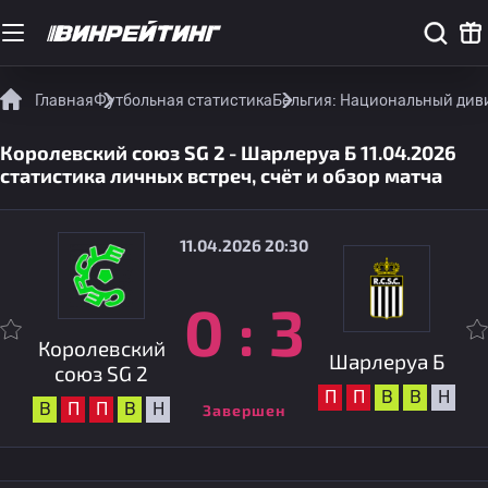
Главная
Футбольная статистика
Бельгия: Национальный див
Королевский союз SG 2 - Шарлеруа Б 11.04.2026
статистика личных встреч, счёт и обзор матча
11.04.2026 20:30
0
:
3
Королевский
Шарлеруа Б
союз SG 2
П
П
В
В
Н
В
П
П
В
Н
Завершен