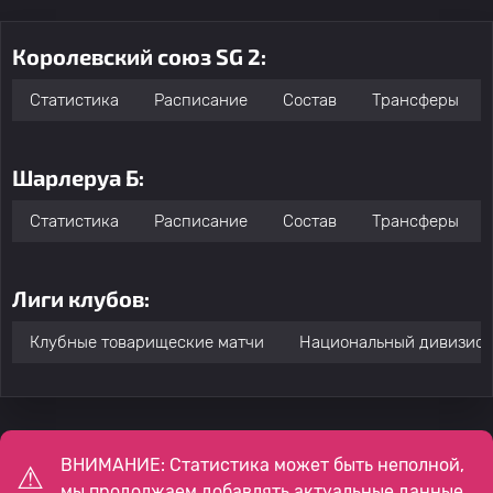
Королевский союз SG 2:
Статистика
Расписание
Состав
Трансферы
Шарлеруа Б:
Статистика
Расписание
Состав
Трансферы
Лиги клубов:
Клубные товарищеские матчи
Национальный дивизио
ВНИМАНИЕ: Статистика может быть неполной,
мы продолжаем добавлять актуальные данные.