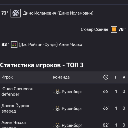
73 '
Дино Исламович
(Дино Исламович)
Сювер Скейде
78 '
82 '
(Дж. Рейтан-Сунде)
Амин Чиаха
Статистика игроков - ТОП 3
Игрок
команда
Г
А
Юнас Свенссон
66’
1
0
Русенборг
defender
Давид Ďуриш
66’
1
0
Русенборг
вперед
Амин Чиаха
82’
1
0
Русенборг