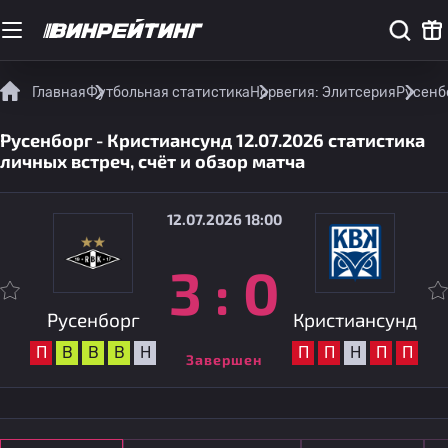
Главная
Футбольная статистика
Норвегия: Элитсерия
Русенбо
Русенборг - Кристиансунд 12.07.2026 статистика
личных встреч, счёт и обзор матча
12.07.2026 18:00
3
:
0
Русенборг
Кристиансунд
П
В
В
В
Н
П
П
Н
П
П
Завершен