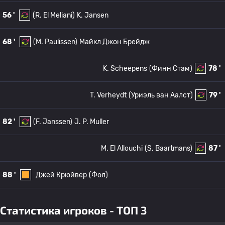
56 '
(R. El Meliani)
K. Jansen
68 '
(M. Paulissen)
Майкл Джон Брейдж
K. Scheepens
(Финн Стам)
78 '
T. Verheydt
(Уриэль ван Аалст)
79 '
82 '
(F. Janssen)
J. P. Muller
M. El Allouchi
(S. Baartmans)
87 '
88 '
Джей Крюйвер
(Фол)
Статистика игроков - ТОП 3