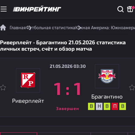
Главная
Футбольная статистика
Южная Америка: Южноамери
Риверплейт - Брагантино 21.05.2026 статистика
личных встреч, счёт и обзор матча
21.05.2026 03:30
1
:
1
Брагантино
Риверплейт
В
Н
В
П
В
Завершен