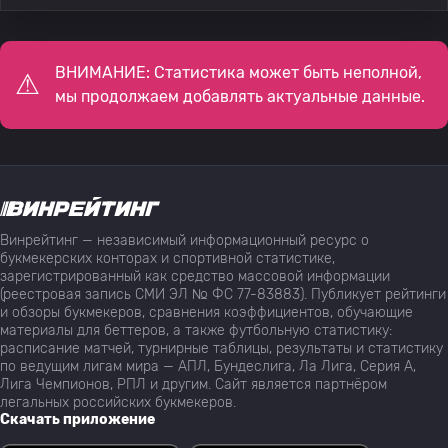
ВНИМАНИЕ: Статистика может быть неполной,
мы продолжаем добавлять актуальные данные.
Винрейтинг — независимый информационный ресурс о
букмекерских конторах и спортивной статистике,
зарегистрированный как средство массовой информации
(реестровая запись СМИ ЭЛ № ФС 77-83883). Публикует рейтинги
и обзоры букмекеров, сравнения коэффициентов, обучающие
материалы для беттеров, а также футбольную статистику:
расписание матчей, турнирные таблицы, результаты и статистику
по ведущим лигам мира — АПЛ, Бундеслига, Ла Лига, Серия А,
Лига Чемпионов, РПЛ и другим. Сайт является партнёром
легальных российских букмекеров.
Скачать приложение