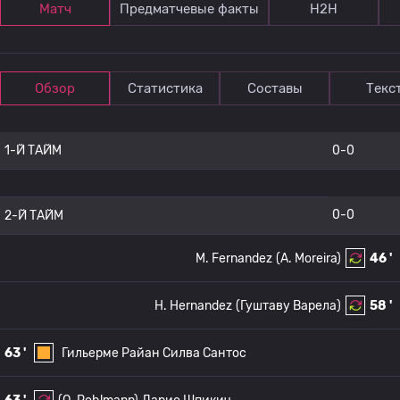
Матч
Предматчевые факты
Н2Н
Обзор
Статистика
Составы
Текс
1-Й ТАЙМ
0-0
0-0
2-Й ТАЙМ
M. Fernandez
(A. Moreira)
46 '
H. Hernandez
(Гуштаву Варела)
58 '
63 '
Гильерме Райан Силва Сантос