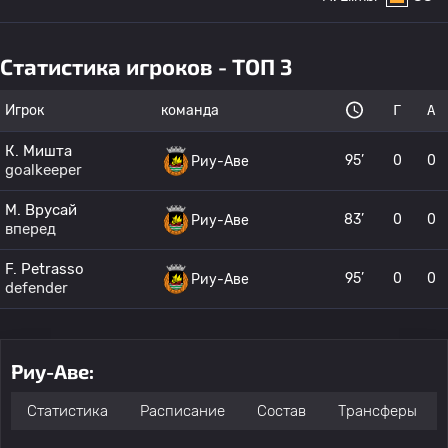
Статистика игроков - ТОП 3
Игрок
команда
Г
А
К. Мишта
95’
0
0
Риу-Аве
goalkeeper
M. Врусай
83’
0
0
Риу-Аве
вперед
F. Petrasso
95’
0
0
Риу-Аве
defender
Риу-Аве:
Статистика
Расписание
Состав
Трансферы