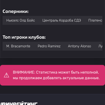
Соперники:
Ньюэлс Олд Бойс
Централь Кордоба СДЭ
Платенсе
Топ игроки клубов:
M. Bracamonte
Pedro Ramirez
Antony Alonso
Луи
ВНИМАНИЕ: Статистика может быть неполной,
мы продолжаем добавлять актуальные данные.