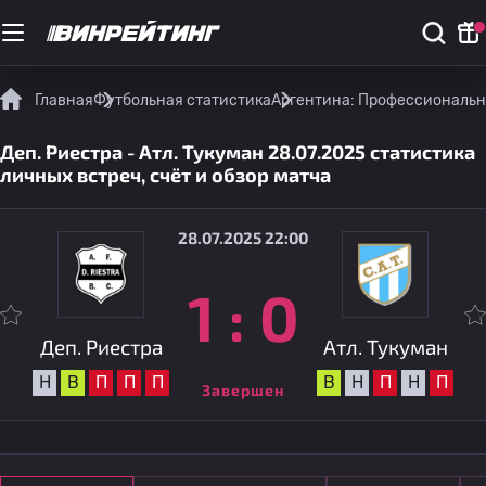
Главная
Футбольная статистика
Аргентина: Профессиональн
Деп. Риестра - Атл. Тукуман 28.07.2025 статистика
личных встреч, счёт и обзор матча
28.07.2025 22:00
1
:
0
Деп. Риестра
Атл. Тукуман
Н
В
П
П
П
В
Н
П
Н
П
Завершен