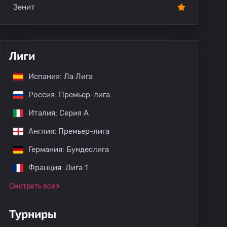
Зенит
Лиги
Испания: Ла Лига
Россия: Премьер-лига
Италия: Серия А
Англия: Премьер-лига
Германия: Бундеслига
Франция: Лига 1
Смотреть все
Турниры