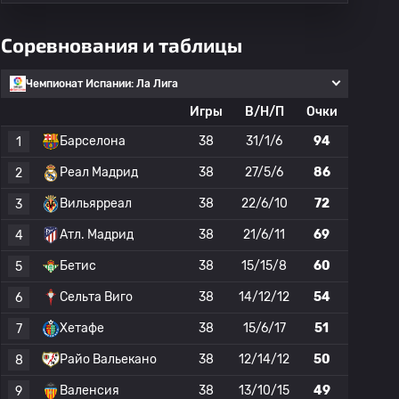
Соревнования и таблицы
Чемпионат Испании: Ла Лига
Игры
В/Н/П
Очки
Барселона
38
31/1/6
94
1
Реал Мадрид
38
27/5/6
86
2
Вильярреал
38
22/6/10
72
3
Атл. Мадрид
38
21/6/11
69
4
Бетис
38
15/15/8
60
5
Сельта Виго
38
14/12/12
54
6
Хетафе
38
15/6/17
51
7
Райо Вальекано
38
12/14/12
50
8
Валенсия
38
13/10/15
49
9