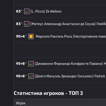
83 '
(L. Picco)
Ze Welison
83 '
(Матеус Александр Анастасио де Соуза)
Глейб
90+4 '
Марсело Рангель Роса
(Неспортивное пове
90+8 '
(Джованни Фернандо Конфресте Павани)
M
90+8 '
(Диего Мануэль Эрнандес Гонсалес)
Patrick
Статистика игроков - ТОП 3
Игрок