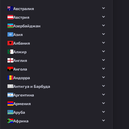
Австралия
Австрия
Азербайджан
Азия
Албания
Алжир
Англия
Ангола
Андорра
Антигуа и Барбуда
Аргентина
Армения
Аруба
Африка