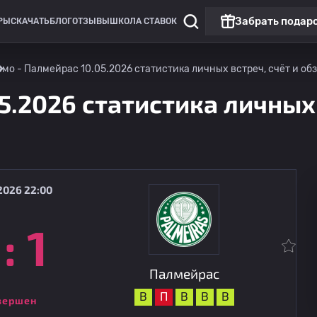
Забрать подар
РЫ
СКАЧАТЬ
БЛОГ
ОТЗЫВЫ
ШКОЛА СТАВОК
емо - Палмейрас 10.05.2026 статистика личных встреч, счёт и об
5.2026 статистика личных 
2026 22:00
:
1
Кубок Либертадорес
Палмейрас
13.08
01:00
Серро Портеньо
Палмейрас
В
П
В
В
В
вершен