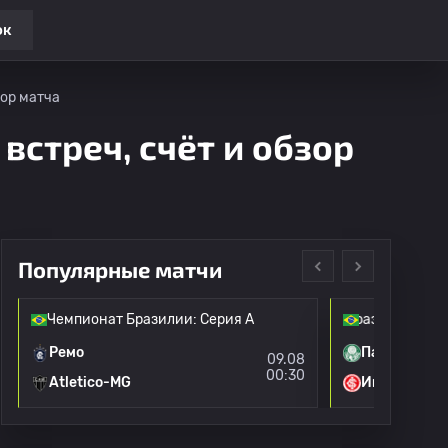
ок
зор матча
встреч, счёт и обзор
Популярные матчи
Чемпионат Бразилии: Серия А
Чемпионат Бразилии: Серия 
Ремо
Палмейрас
09.08
00:30
Atletico-MG
Интернасьо