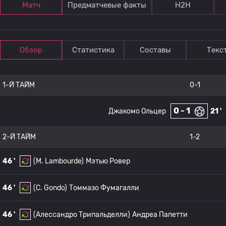
Матч
Предматчевые факты
Н2Н
Обзор
Статистика
Составы
Текс
1-Й ТАЙМ
0-1
0 - 1
Джакомо Ольцер
21 '
2-Й ТАЙМ
1-2
46 '
(M. Lambourde)
Мэтью Ровер
46 '
(C. Gondo)
Томмазо Фумагалли
46 '
(Алессандро Трипальделли)
Андреа Папетти