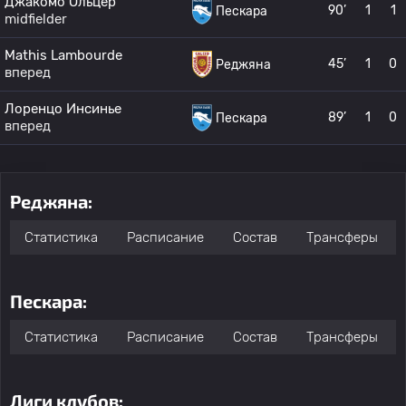
Джакомо Ольцер
90’
1
1
Пескара
midfielder
Mathis Lambourde
45’
1
0
Реджяна
вперед
Лоренцо Инсинье
89’
1
0
Пескара
вперед
Реджяна:
Статистика
Расписание
Состав
Трансферы
Пескара:
Статистика
Расписание
Состав
Трансферы
Лиги клубов: