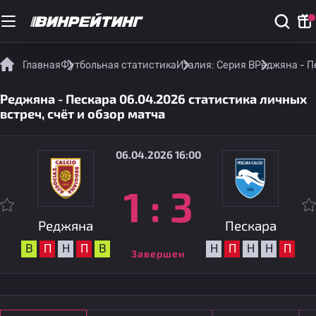
Главная
Футбольная статистика
Италия: Серия B
Реджяна - П
Реджяна - Пескара 06.04.2026 статистика личных
встреч, счёт и обзор матча
06.04.2026 16:00
1
:
3
Реджяна
Пескара
В
П
Н
П
В
Н
П
Н
Н
П
Завершен