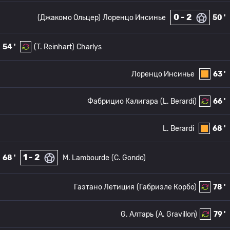
0 - 2
(Джакомо Ольцер)
Лоренцо Инсинье
50 '
54 '
(T. Reinhart)
Charlys
Лоренцо Инсинье
63 '
Фабрицио Калигара
(L. Berardi)
66 '
L. Berardi
68 '
1 - 2
68 '
M. Lambourde
(C. Gondo)
Гаэтано Летиция
(Габриэле Корбо)
78 '
G. Алтарь
(A. Gravillon)
79 '