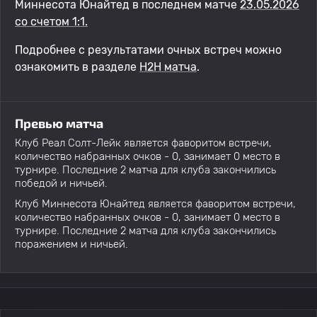
Миннесота Юнайтед в последнем матче
23.05.2026
со счетом 1:1.
Подробнее с результатами очных встреч можно
ознакомить в разделе
H2H матча
.
Превью матча
Клуб Реал Солт-Лейк является фаворитом встречи,
количество набранных очков - 0, занимает 0 место в
турнире. Последние 2 матча для клуба закончились
победой и ничьей.
Клуб Миннесота Юнайтед является фаворитом встречи,
количество набранных очков - 0, занимает 0 место в
турнире. Последние 2 матча для клуба закончились
поражением и ничьей.