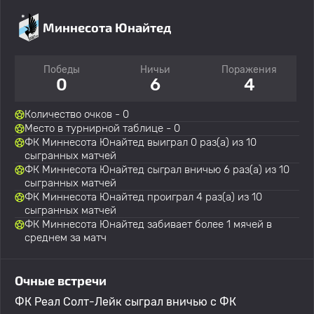
Миннесота Юнайтед
Победы
Ничьи
Поражения
0
6
4
Количество очков - 0
Место в турнирной таблице - 0
ФК Миннесота Юнайтед выиграл 0 раз(а) из 10
сыгранных матчей
ФК Миннесота Юнайтед сыграл вничью 6 раз(а) из 10
сыгранных матчей
ФК Миннесота Юнайтед проиграл 4 раз(а) из 10
сыгранных матчей
ФК Миннесота Юнайтед забивает более 1 мячей в
среднем за матч
Очные встречи
ФК Реал Солт-Лейк сыграл вничью с ФК