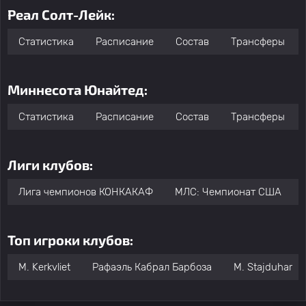
Реал Солт-Лейк:
Статистика
Расписание
Состав
Трансферы
Миннесота Юнайтед:
Статистика
Расписание
Состав
Трансферы
Лиги клубов:
Лига чемпионов КОНКАКАФ
МЛС: Чемпионат США
Топ игроки клубов:
M. Kerkvliet
Рафаэль Кабрал Барбоза
M. Stajduhar