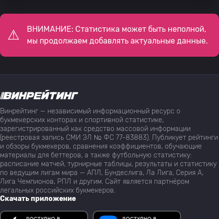
ВНИМАНИЕ: Статистика может быть неполной,
мы продолжаем добавлять актуальные данные.
Винрейтинг — независимый информационный ресурс о
букмекерских конторах и спортивной статистике,
зарегистрированный как средство массовой информации
(реестровая запись СМИ ЭЛ № ФС 77-83883). Публикует рейтинги
и обзоры букмекеров, сравнения коэффициентов, обучающие
материалы для беттеров, а также футбольную статистику:
расписание матчей, турнирные таблицы, результаты и статистику
по ведущим лигам мира — АПЛ, Бундеслига, Ла Лига, Серия А,
Лига Чемпионов, РПЛ и другим. Сайт является партнёром
легальных российских букмекеров.
Скачать приложение