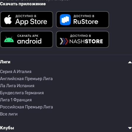
Скачать приложение
Лиги
Серия A Италия
Английская Премьер Лига
Ла Лига Испания
Бундеслига Германия
Лига 1 Франция
Российская Премьер Лига
Все лиги
Клубы