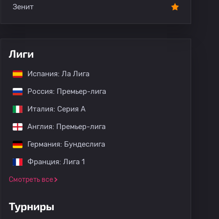
Зенит
Лиги
Испания: Ла Лига
Россия: Премьер-лига
Италия: Серия А
Англия: Премьер-лига
Германия: Бундеслига
Франция: Лига 1
 матчи
Смотреть все
Турниры