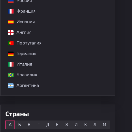
Россия
Франция
Испания
Англия
Португалия
Германия
Италия
Бразилия
Аргентина
Страны
Все
А
Б
В
Г
Д
Е
З
И
К
Л
М
Н
О