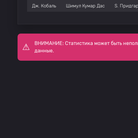
Дж. Кобаль
Шимул Кумар Дас
S. Придга
ВНИМАНИЕ: Статистика может быть непол
данные.