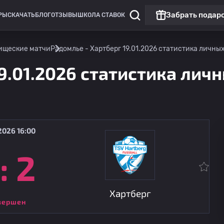
Забрать подар
РЫ
СКАЧАТЬ
БЛОГ
ОТЗЫВЫ
ШКОЛА СТАВОК
ищеские матчи
Радомлье - Хартберг 19.01.2026 статистика личных
9.01.2026 статистика личн
2026 16:00
:
2
Чемпионат Австрии: Бундеслига
Хартберг
08.08
20:30
Штурм
Хартберг
вершен