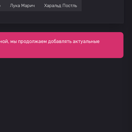
р
Лука Марич
Харальд Постль
ной, мы продолжаем добавлять актуальные