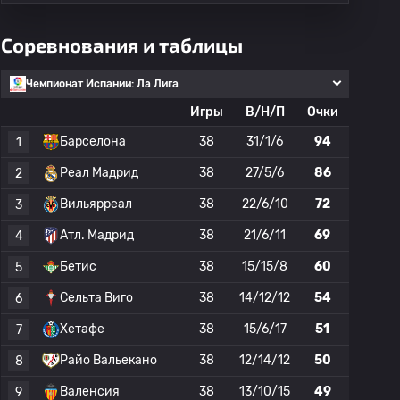
Соревнования и таблицы
Чемпионат Испании: Ла Лига
Игры
В/Н/П
Очки
Барселона
38
31/1/6
94
1
Реал Мадрид
38
27/5/6
86
2
Вильярреал
38
22/6/10
72
3
Атл. Мадрид
38
21/6/11
69
4
Бетис
38
15/15/8
60
5
Сельта Виго
38
14/12/12
54
6
Хетафе
38
15/6/17
51
7
Райо Вальекано
38
12/14/12
50
8
Валенсия
38
13/10/15
49
9