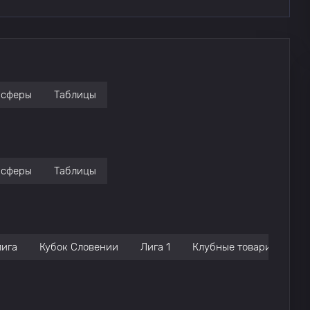
нсферы
Таблицы
нсферы
Таблицы
лига
Кубок Словении
Лига 1
Клубные товарищеские