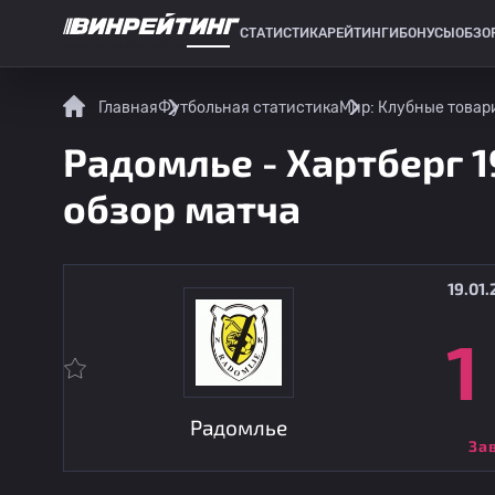
СТАТИСТИКА
РЕЙТИНГИ
БОНУСЫ
ОБЗО
СПОРТИВНАЯ СТАТИСТИКА
Главная
Футбольная статистика
Мир: Клубные товар
Радомлье - Хартберг 1
обзор матча
19.01.
1
Радомлье
За