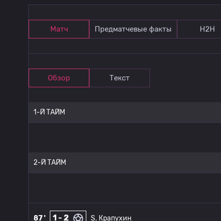
Матч
Предматчевые факты
Н2Н
Обзор
Текст
1-Й ТАЙМ
2-Й ТАЙМ
1 - 2
87 '
S. Крапухин