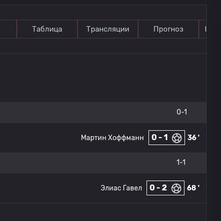
Таблица
Трансляции
Прогноз
Ком
0-1
0 - 1
Мартин Хоффманн
36 '
1-1
0 - 2
Элиас Гавел
68 '