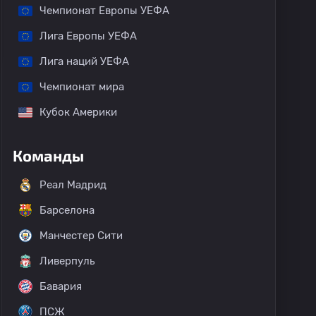
Чемпионат Европы УЕФА
Лига Европы УЕФА
Лига наций УЕФА
Чемпионат мира
Кубок Америки
Команды
Реал Мадрид
Барселона
Манчестер Сити
Ливерпуль
Бавария
ПСЖ