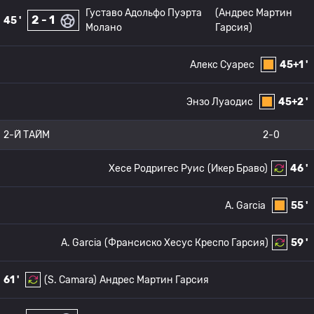
Густаво Адольфо Пуэрта
(Андрес Мартин
2 - 1
45 '
Молано
Гарсия)
Алекс Суарес
45+1 '
Энзо Луаодис
45+2 '
2-Й ТАЙМ
2-0
Хесе Родригес Руис
(Икер Браво)
46 '
A. Garcia
55 '
A. Garcia
(Франсиско Хесус Креспо Гарсия)
59 '
61 '
(S. Camara)
Андрес Мартин Гарсия