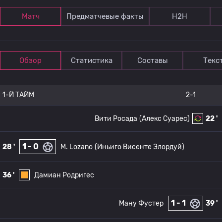
Матч
Предматчевые факты
Н2Н
Обзор
Статистика
Составы
Текс
1-Й ТАЙМ
2-1
Вити Росада
(Алекс Суарес)
22 '
1 - 0
28 '
M. Lozano
(Иньиго Висенте Элордуй)
36 '
Дамиан Родригес
1 - 1
Ману Фустер
39 '