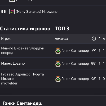
88 '
(Ману Эрнандо)
M. Lozano
Статистика игроков - ТОП 3
Игрок
команда
Г
А
Иньиго Висенте Элордуй
79’
1
1
Гонки Сантандер
вперед
Manex Lozano
88’
1
1
Гонки Сантандер
Густаво Адольфо Пуэрта
Молано
Гонки Сантандер
96’
1
0
midfielder
Гонки Сантандер: