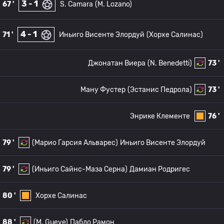
3 - 1
67 '
S. Camara
(M. Lozano)
4 - 1
71 '
Иньиго Висенте Элордуй
(Хорхе Салинас)
Джонатан Виера
(N. Benedetti)
73 '
Ману Фустер
(Эстанис Педрола)
73 '
Энрике Клементе
76 '
79 '
(Марио Гарсия Альварес)
Иньиго Висенте Элордуй
79 '
(Иньиго Сайнс-Маза Серна)
Дамиан Родригес
80 '
Хорхе Салинас
88 '
(M. Gueye)
Пабло Рамон