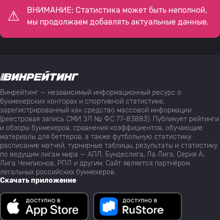
ВНИМАНИЕ: Статистика может быть неполной,
мы продолжаем добавлять актуальные данные.
Винрейтинг — независимый информационный ресурс о
букмекерских конторах и спортивной статистике,
зарегистрированный как средство массовой информации
(реестровая запись СМИ ЭЛ № ФС 77-83883). Публикует рейтинги
и обзоры букмекеров, сравнения коэффициентов, обучающие
материалы для беттеров, а также футбольную статистику:
расписание матчей, турнирные таблицы, результаты и статистику
по ведущим лигам мира — АПЛ, Бундеслига, Ла Лига, Серия А,
Лига Чемпионов, РПЛ и другим. Сайт является партнёром
легальных российских букмекеров.
Скачать приложение