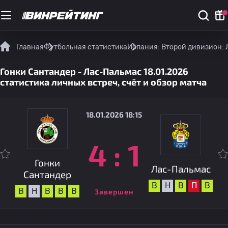
Главная
Футбольная статистика
Испания: Второй дивизион: 
Гонки Сантандер - Лас-Пальмас 18.01.2026
статистика личных встреч, счёт и обзор матча
18.01.2026 18:15
4
:
1
Гонки
Лас-Пальмас
Сантандер
В
Н
В
П
В
В
Н
В
В
В
Завершен