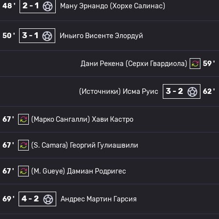
2 - 1
48 '
Ману Эрнандо
(Хорхе Салинас)
3 - 1
50 '
Иньиго Висенте Элордуй
Дани Рекена
(Серхи Гвардиола)
59 '
3 - 2
(Источники)
Исма Руис
62 '
67 '
(Марко Сангалли)
Хави Кастро
67 '
(S. Camara)
Георгий Гулиашвили
67 '
(M. Gueye)
Дамиан Родригес
4 - 2
69 '
Андрес Мартин Гарсия