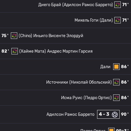
Диего Брай
(Адилсон Рамос Баррето)
71 '
Микель Готи
(Дали)
71 '
75 '
(Chino)
Иньиго Висенте Элордуй
82 '
(Хайме Мата)
Андрес Мартин Гарсия
Дали
86 '
Источники
(Николай Обольский)
86 '
Исма Руис
(Педро Ортис)
86 '
4 - 3
Адилсон Рамос Баррето
90 '