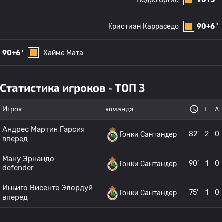
Педро Ортис
90+3 '
Кристиан Карраседо
90+6 '
90+6 '
Хайме Мата
Статистика игроков - ТОП 3
Игрок
команда
Г
А
Андрес Мартин Гарсия
82’
2
0
Гонки Сантандер
вперед
Ману Эрнандо
90’
1
0
Гонки Сантандер
defender
Иньиго Висенте Элордуй
75’
1
0
Гонки Сантандер
вперед