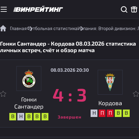
Главная
Футбольная статистика
Испания: Второй дивизион: 
Гонки Сантандер - Кордова 08.03.2026 статистика
личных встреч, счёт и обзор матча
08.03.2026 20:30
4
:
3
Гонки
Кордова
Сантандер
Н
П
П
В
В
В
Н
В
В
В
Завершен