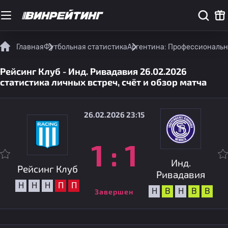
Главная
Футбольная статистика
Аргентина: Профессиональн
Рейсинг Клуб - Инд. Ривадавия 26.02.2026
статистика личных встреч, счёт и обзор матча
26.02.2026 23:15
1
:
1
Инд.
Рейсинг Клуб
Ривадавия
Н
Н
Н
П
П
Н
В
Н
В
В
Завершен