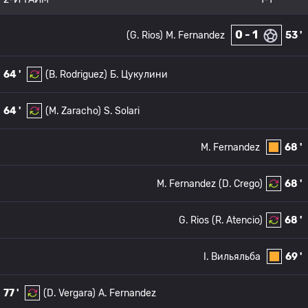
0 - 1
(G. Rios)
M. Fernandez
53 '
64 '
(B. Rodriguez)
Б. Цукулини
64 '
(M. Zaracho)
S. Solari
M. Fernandez
68 '
M. Fernandez
(D. Crego)
68 '
G. Rios
(R. Atencio)
68 '
I. Вильяльба
69 '
77 '
(D. Vergara)
A. Fernandez