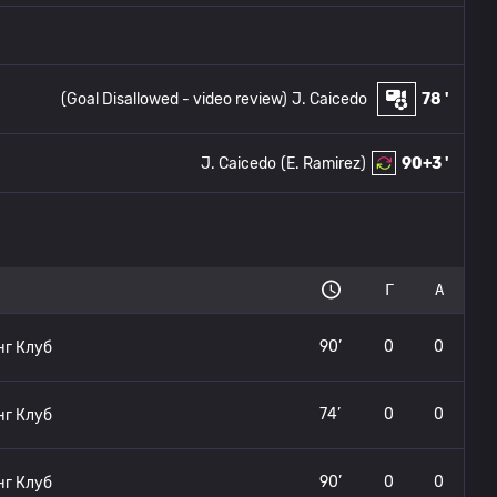
(Goal Disallowed - video review)
J. Caicedo
78 '
J. Caicedo
(E. Ramirez)
90+3 '
Г
А
90’
0
0
г Клуб
74’
0
0
г Клуб
90’
0
0
г Клуб