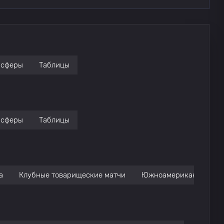
нсферы
Таблицы
нсферы
Таблицы
а
Клубные товарищеские матчи
Южноамериканский ку