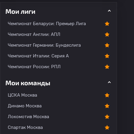
Мои лиги
Чемпионат Беларуси: Премьер Лига
ментарии
Чемпионат Англии: АПЛ
Чемпионат Германии: Бундеслига
Чемпионат Италии: Серия А
Чемпионат России: РПЛ
Мои команды
ЦСКА Москва
Динамо Москва
Локомотив Москва
Спартак Москва