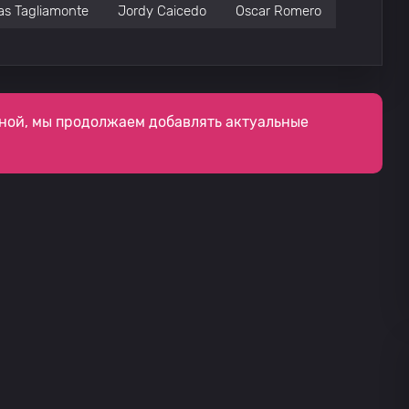
as Tagliamonte
Jordy Caicedo
Oscar Romero
ной, мы продолжаем добавлять актуальные