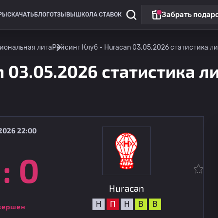
Забрать подар
РЫ
СКАЧАТЬ
БЛОГ
ОТЗЫВЫ
ШКОЛА СТАВОК
иональная лига
Рейсинг Клуб - Huracan 03.05.2026 статистика ли
n 03.05.2026 статистика ли
2026 22:00
:
0
Профессиональная лига
Сан-Лоренцо
09.08
21:00
Huracan
Huracan
Н
П
Н
В
В
вершен