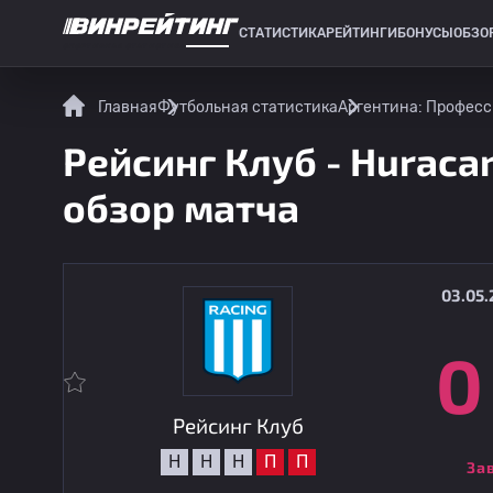
СТАТИСТИКА
РЕЙТИНГИ
БОНУСЫ
ОБЗО
СПОРТИВНАЯ СТАТИСТИКА
Главная
Футбольная статистика
Аргентина: Професс
Рейсинг Клуб - Huraca
обзор матча
03.05.
0
Рейсинг Клуб
Н
Н
Н
П
П
За