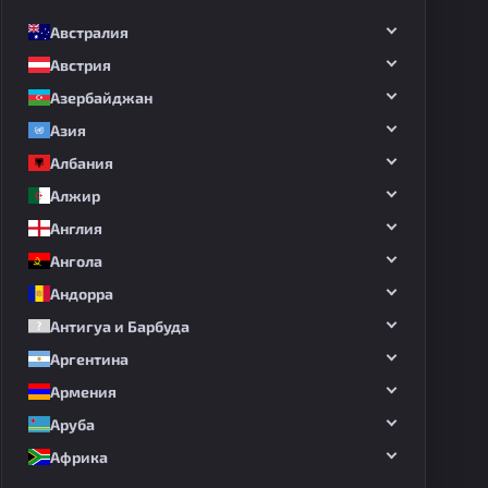
Австралия
Австрия
Азербайджан
Азия
Албания
Алжир
Англия
Ангола
Андорра
Антигуа и Барбуда
Аргентина
Армения
Аруба
Африка