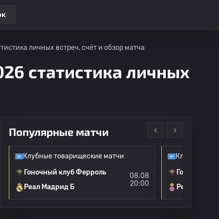
ок
атистика личных встреч, счёт и обзор матча
026 статистика личных
Популярные матчи
Клубные товарищеские матчи
Клубные тов
Гоночный клуб Ферроль
Гоночный к
08.08
20:00
Реал Мадрид Б
Реал Авилес