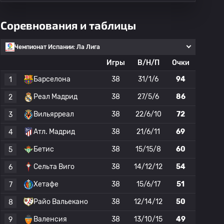
Соревнования и таблицы
Чемпионат Испании: Ла Лига
Игры
В/Н/П
Очки
Барселона
38
31/1/6
94
1
Реал Мадрид
38
27/5/6
86
2
Вильярреал
38
22/6/10
72
3
Атл. Мадрид
38
21/6/11
69
4
Бетис
38
15/15/8
60
5
Сельта Виго
38
14/12/12
54
6
Хетафе
38
15/6/17
51
7
Райо Вальекано
38
12/14/12
50
8
Валенсия
38
13/10/15
49
9