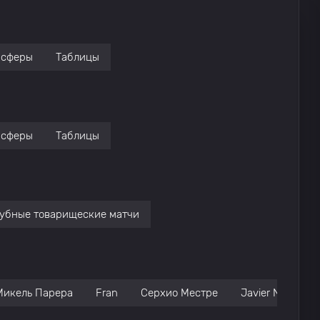
нсферы
Таблицы
нсферы
Таблицы
убные товарищеские матчи
Микель Парера
Fran
Серхио Местре
Javier Navarro 