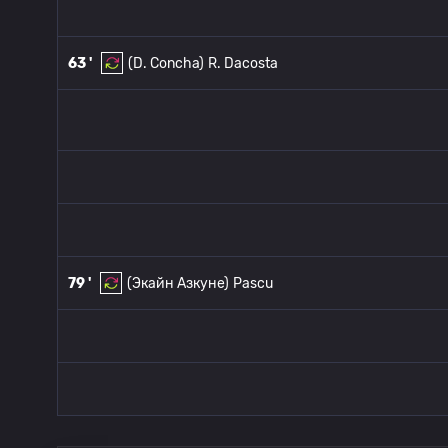
63 '
(D. Concha)
R. Dacosta
79 '
(Экайн Азкуне)
Pascu