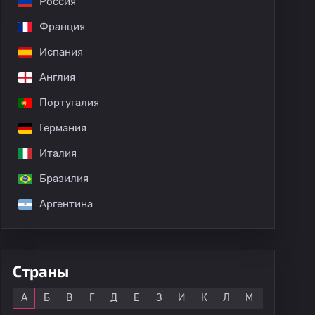
Россия
Франция
Испания
Англия
Португалия
Германия
Италия
Бразилия
Аргентина
Страны
Все
А
Б
В
Г
Д
Е
З
И
К
Л
М
Н
О