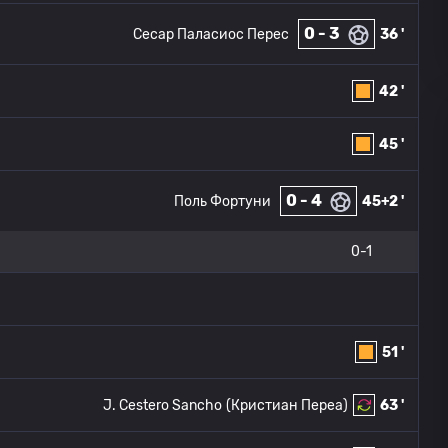
0 - 3
Сесар Паласиос Перес
36 '
42 '
45 '
0 - 4
Поль Фортуни
45+2 '
0-1
51 '
J. Cestero Sancho
(Кристиан Переа)
63 '