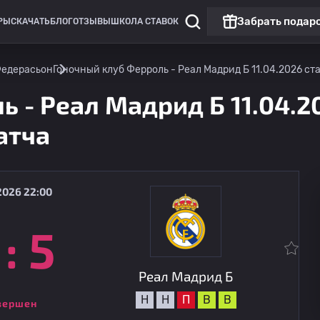
Забрать подар
РЫ
СКАЧАТЬ
БЛОГ
ОТЗЫВЫ
ШКОЛА СТАВОК
Федерасьон
Гоночный клуб Ферроль - Реал Мадрид Б 11.04.2026 ст
 - Реал Мадрид Б 11.04.2
атча
2026 22:00
:
5
Чемпионат России: РПЛ
Топ матч
Локомотив Москва
08.08
18:00
Акрон
Реал Мадрид Б
Н
Н
П
В
В
вершен