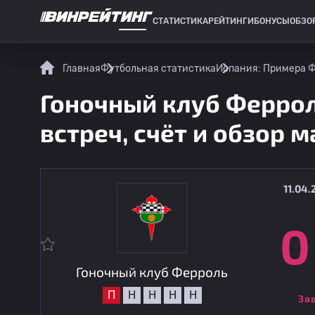
СТАТИСТИКА
РЕЙТИНГИ
БОНУСЫ
ОБЗО
СПОРТИВНАЯ СТАТИСТИКА
Главная
Футбольная статистика
Испания: Примера 
Гоночный клуб Ферроль
встреч, счёт и обзор м
11.04.
0
Гоночный клуб Ферроль
П
Н
Н
Н
Н
За