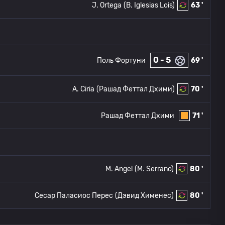
J. Ortega
(B. Iglesias Lois)
63 '
0 - 5
Поль Фортуни
69 '
A. Ciria
(Рашад Феттал Дхими)
70 '
Рашад Феттал Дхими
71 '
M. Angel
(M. Serrano)
80 '
Сесар Паласиос Перес
(Дэвид Хименес)
80 '