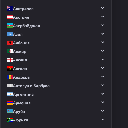
Австралия
Австрия
Азербайджан
Азия
Албания
Алжир
Англия
Ангола
Андорра
Антигуа и Барбуда
Аргентина
Армения
Аруба
Африка