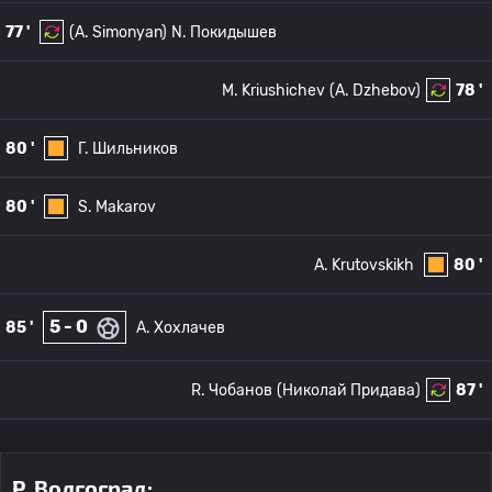
77 '
(A. Simonyan)
N. Покидышев
M. Kriushichev
(A. Dzhebov)
78 '
80 '
Г. Шильников
80 '
S. Makarov
A. Krutovskikh
80 '
5 - 0
85 '
A. Хохлачев
R. Чобанов
(Николай Придава)
87 '
Р. Волгоград: