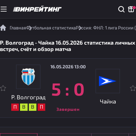
Главная
Футбольная статистика
Россия: ФНЛ: 1 лига России 
Р. Волгоград - Чайка 16.05.2026 статистика личных
встреч, счёт и обзор матча
16.05.2026 13:00
5
:
0
Р. Волгоград
Чайка
П
В
В
П
Завершен