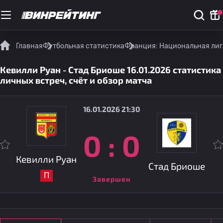
Главная
Футбольная статистика
Франция: Национальная лиг
Кевилли Руан - Стад Бриоше 16.01.2026 статистика
личных встреч, счёт и обзор матча
16.01.2026 21:30
0
:
0
Кевилли Руан
Стад Бриоше
П
Завершен