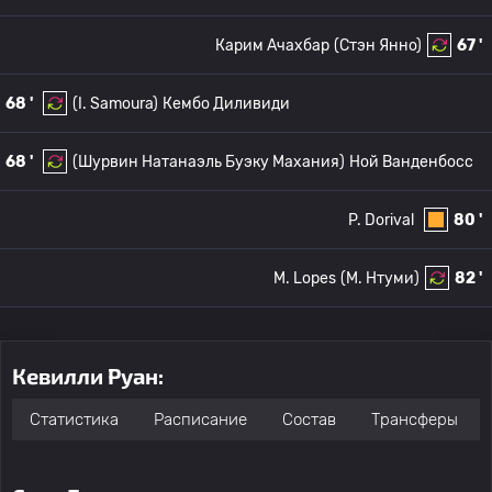
Карим Ачахбар
(Стэн Янно)
67 '
68 '
(I. Samoura)
Кембо Диливиди
68 '
(Шурвин Натанаэль Буэку Махания)
Ной Ванденбосс
P. Dorival
80 '
M. Lopes
(M. Нтуми)
82 '
Кевилли Руан:
Статистика
Расписание
Состав
Трансферы