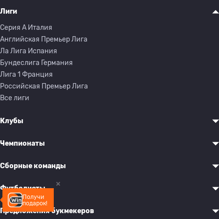
Лиги
Серия A Италия
Английская Премьер Лига
Ла Лига Испания
Бундеслига Германия
Лига 1 Франция
Российская Премьер Лига
Все лиги
Клубы
Чемпионаты
Сборные команды
Футболисты
Получи
подарок!
Предложения букмекеров