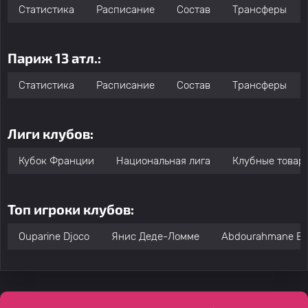
Статистика
Расписание
Состав
Трансферы
Париж 13 атл.:
Статистика
Расписание
Состав
Трансферы
Лиги клубов:
Кубок Франции
Национальная лига
Клубные товар
Топ игроки клубов:
Ouparine Djoco
Янис Деде-Ломме
Abdourahmane Ba