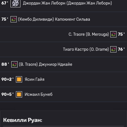
67 '
Джордан Жан Леборн
(Джордан Жан Леборн)
75 '
(Кембо Диливиди)
Капокиенг Сильва
C. Traore
(B. Merouga)
75 '
Тиаго Кастро
(O. Drame)
76 '
88 '
(B. Traore)
Джуниор Ндиайе
90+2 '
Ясин Гайя
90+5 '
Исмаил Бунеб
Кевилли Руан: