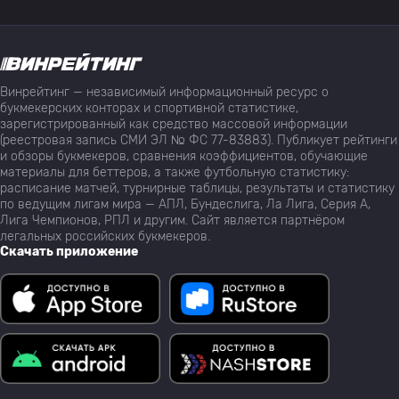
Винрейтинг — независимый информационный ресурс о
букмекерских конторах и спортивной статистике,
зарегистрированный как средство массовой информации
(реестровая запись СМИ ЭЛ № ФС 77-83883). Публикует рейтинги
и обзоры букмекеров, сравнения коэффициентов, обучающие
материалы для беттеров, а также футбольную статистику:
расписание матчей, турнирные таблицы, результаты и статистику
по ведущим лигам мира — АПЛ, Бундеслига, Ла Лига, Серия А,
Лига Чемпионов, РПЛ и другим. Сайт является партнёром
легальных российских букмекеров.
Скачать приложение