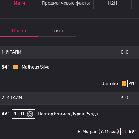
Матч
Предматчевые факты
Н2Н
Обзор
Текст
1-Й ТАЙМ
0-0
34 '
Matheus Silva
Juninho
41 '
2-Й ТАЙМ
3-0
1 - 0
46 '
Нестор Камило Дуран Руэда
E. Morgan
(Y. Moses)
59 '