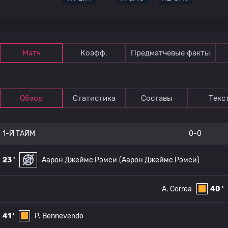
Матч
Коэфф.
Предматчевые факты
Обзор
Статистика
Составы
Текс
1-Й ТАЙМ
0-0
23 '
Аарон Джеймс Рэмси
(Аарон Джеймс Рэмси)
A. Correa
40 '
41 '
P. Bennevendo