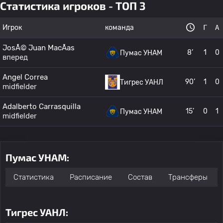
Статистика игроков - ТОП 3
Игрок
команда
Г
А
JosÃ© Juan MacÃ­as
8’
1
0
Пумас УНАМ
вперед
Angel Correa
90’
1
0
Тигрес УАНЛ
midfielder
Adalberto Carrasquilla
15’
0
1
Пумас УНАМ
midfielder
Пумас УНАМ:
Статистика
Расписание
Состав
Трансферы
Тигрес УАНЛ: