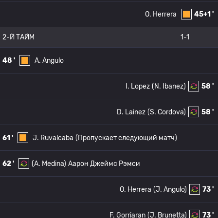
O. Herrera
45+1 '
2-Й ТАЙМ
1-1
48 '
A. Angulo
I. Lopez
(N. Ibanez)
58 '
D. Lainez
(S. Cordova)
58 '
61 '
J. Ruvalcaba
(Пропускает следующий матч)
62 '
(A. Medina)
Аарон Джеймс Рэмси
O. Herrera
(J. Angulo)
73 '
F. Gorriaran
(J. Brunetta)
73 '