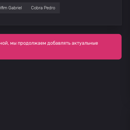
lfim Gabriel
Cobra Pedro
ной, мы продолжаем добавлять актуальные