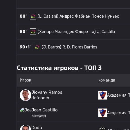
80 '
(L. Casiani)
Андрес Фабиан Понсе Нуньес
80 '
(Хенаро Мелендес Флоретта)
J. Castillo
90+1 '
(J. Barros)
R. D. Flores Barrios
Статистика игроков - ТОП 3
Игрок
команда
Jiovany Ramos
Академия 
defender
Jean Castillo
Академия 
вперед
Dudu