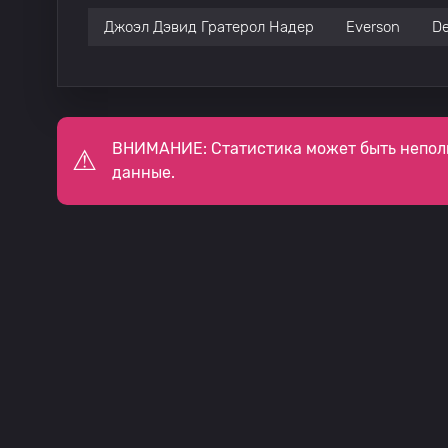
Джоэл Дэвид Гратерол Надер
Everson
De
ВНИМАНИЕ: Статистика может быть непол
данные.