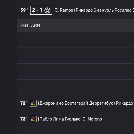
2 - 1
39 '
J. Ramos
(Рикардо Эмануэль Росалес 
2-Й ТАЙМ
72 '
(Джеронимо Бортагарай Деррегибус)
Рикардо
72 '
(Пабло Лима Гуалько)
J. Moreno