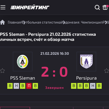
Главная
Футбольная статистика
Индонезия: Чемпионшип
PSS
PSS Sleman - Persipura 21.02.2026 статистика
личных встреч, счёт и обзор матча
21.02.2026 16:30
2
:
0
PSS Sleman
Persipura
В
Н
В
П
В
В
В
В
Н
В
Завершен