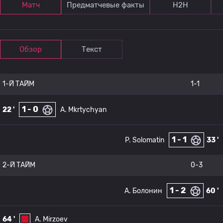
Матч
Предматчевые факты
Н2Н
Обзор
Текст
1-Й ТАЙМ
1-1
1 - 0
22 '
A. Mkrtychyan
1 - 1
P. Solomatin
33 '
2-Й ТАЙМ
0-3
1 - 2
A. Болонин
60 '
64 '
A. Mirzoev