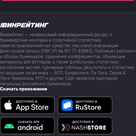
Винрейтинг — независимый информационный ресурс о
букмекерских конторах и спортивной статистике,
зарегистрированный как средство массовой информации
(реестровая запись СМИ ЭЛ № ФС 77-83883). Публикует рейтинги
и обзоры букмекеров, сравнения коэффициентов, обучающие
материалы для беттеров, а также футбольную статистику:
расписание матчей, турнирные таблицы, результаты и статистику
по ведущим лигам мира — АПЛ, Бундеслига, Ла Лига, Серия А,
Лига Чемпионов, РПЛ и другим. Сайт является партнёром
легальных российских букмекеров.
Скачать приложение