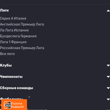
Лиги
Серия A Италия
Английская Премьер Лига
Ла Лига Испания
Бундеслига Германия
Лига 1 Франция
Российская Премьер Лига
Все лиги
Клубы
Чемпионаты
Сборные команды
Футболисты
Получи
подарок!