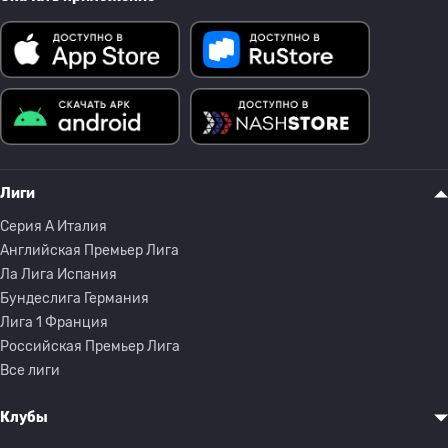
Лиги
Серия A Италия
Английская Премьер Лига
Ла Лига Испания
Бундеслига Германия
Лига 1 Франция
Российская Премьер Лига
Все лиги
Клубы