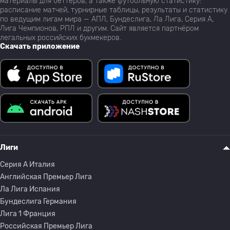
материалы для беттеров, а также футбольную статистику:
расписание матчей, турнирные таблицы, результаты и статистику
по ведущим лигам мира — АПЛ, Бундеслига, Ла Лига, Серия А,
Лига Чемпионов, РПЛ и другим. Сайт является партнёром
легальных российских букмекеров.
Скачать приложение
Лиги
Серия A Италия
Английская Премьер Лига
Ла Лига Испания
Бундеслига Германия
Лига 1 Франция
Российская Премьер Лига