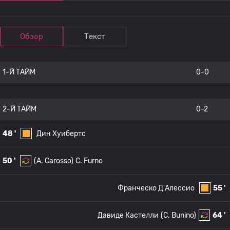
Обзор
Текст
1-Й ТАЙМ
0-0
2-Й ТАЙМ
0-2
48 '
Дин Хуибертс
50 '
(A. Carosso)
C. Furno
Франческо Д'Алессио
55 '
Давиде Кастелли
(C. Bunino)
64 '