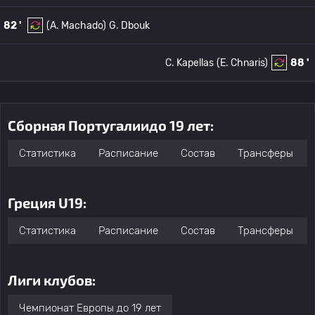
82 '
(A. Machado)
G. Dbouk
C. Kapellas
(E. Chnaris)
88 '
Сборная Португалиидо 19 лет:
Статистика
Расписание
Состав
Трансферы
Греция U19:
Статистика
Расписание
Состав
Трансферы
Лиги клубов:
Чемпионат Европы до 19 лет