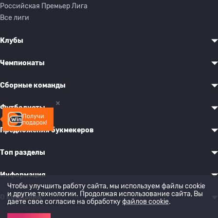
Российская Премьер Лига
Все лиги
Клубы
Чемпионаты
Сборные команды
Футболисты
Получи
подарок!
Предложения букмекеров
Топ разделы
Информация
Чтобы улучшить работу сайта, мы используем файлы cookie
и другие технологии. Продолжая использование сайта, Вы
О компании
даете свое согласие на обработку
файлов cookie
.