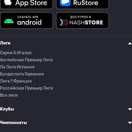
Лиги
Серия A Италия
Английская Премьер Лига
Ла Лига Испания
Бундеслига Германия
Лига 1 Франция
Российская Премьер Лига
Все лиги
Клубы
Чемпионаты