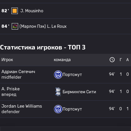
82 '
J. Mousinho
84 '
(Марлон Пэк)
L. Le Roux
Статистика игроков - ТОП 3
Игрок
команда
Г
А
Адриан Сегечич
94’
1
0
Портсмут
midfielder
A. Priske
94’
1
0
Бирмингем Сити
вперед
Jordan Lee Williams
94’
0
1
Портсмут
defender