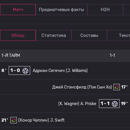
Матч
Предматчевые факты
Н2Н
Обзор
Статистика
Составы
Текс
1-Й ТАЙМ
1-1
1 - 0
8 '
Адриан Сегечич
(J. Williams)
Джей Стэнсфилд
(Пэк Сын Хо)
17 '
1 - 1
(K. Wagner)
A. Priske
19 '
21 '
(Конор Чаплин)
J. Swift