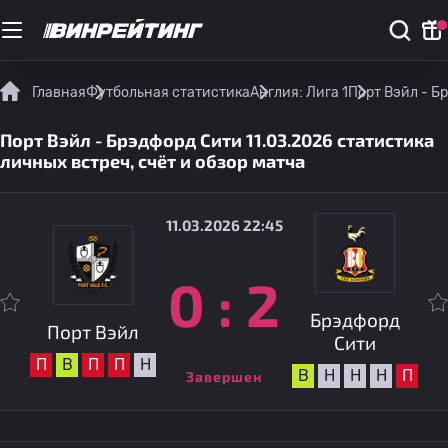
Главная
Футбольная статистика
Англия: Лига 1
Порт Вэйл - Б
Порт Вэйл - Брэдфорд Сити 11.03.2026 статистика
личных встреч, счёт и обзор матча
11.03.2026 22:45
0
:
2
Брэдфорд
Порт Вэйл
Сити
П
В
П
П
Н
В
Н
Н
Н
П
Завершен