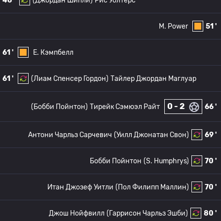
46 '
(Джордан Шипли)
Рис Уолтерс
M. Power
51 '
61 '
E. Кэмпбелл
61 '
(Лиам Спенсер Гордон)
Тайлер Джордан Маглуар
0 - 2
(Бобби Пойнтон)
Тирейк Сэмюэл Райт
66 '
Антони Чарльз Сарчевич
(Уилл Джонатан Свон)
69 '
Бобби Пойнтон
(S. Humphrys)
70 '
Итан Джозеф Уитли
(Пол Филипп Маллин)
70 '
Джош Нойфвилл
(Гаррисон Чарльз Эшби)
80 '