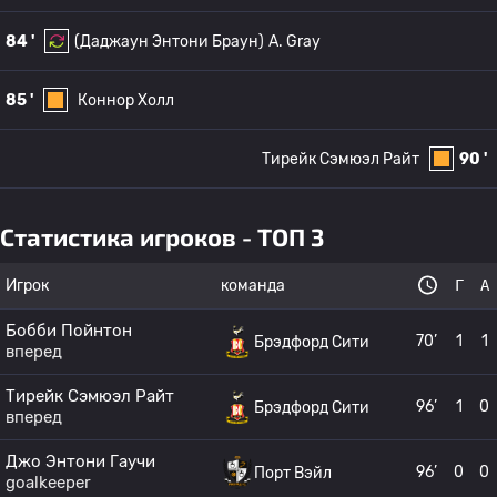
84 '
(Даджаун Энтони Браун)
A. Gray
85 '
Коннор Холл
Тирейк Сэмюэл Райт
90 '
Статистика игроков - ТОП 3
Игрок
команда
Г
А
Бобби Пойнтон
70’
1
1
Брэдфорд Сити
вперед
Тирейк Сэмюэл Райт
96’
1
0
Брэдфорд Сити
вперед
Джо Энтони Гаучи
96’
0
0
Порт Вэйл
goalkeeper