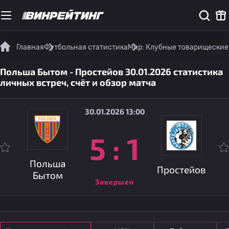
Главная
Футбольная статистика
Мир: Клубные товарищеские
Польша Бытом - Простейов 30.01.2026 статистика
личных встреч, счёт и обзор матча
30.01.2026 13:00
5
:
1
Польша
Простейов
Бытом
Завершен