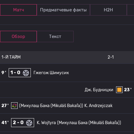
Матч
Предматчевые факты
Н2Н
Обзор
Текст
1-Й ТАЙМ
2-1
1 - 0
9 '
Гжегож Шимусик
Дж. Будницки
23 '
27 '
(Микулаш Бака (Mikuláš Bakaľa))
K. Andrzejczak
2 - 0
41 '
K. Wojtyra
(Микулаш Бака (Mikuláš Bakaľa))