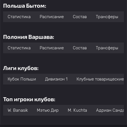
Польша Бытом:
Статистика
Расписание
Состав
Трансферы
Полония Варшава:
Статистика
Расписание
Состав
Трансферы
Лиги клубов:
Кубок Польши
Дивизион 1
Клубные товарищеские 
Топ игроки клубов:
W. Banasik
Мэтью Дир
M. Kuchta
Адриан Санда