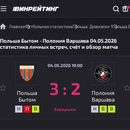
Главная
Футбольная статистика
Польша: Дивизион 1
Польша Б
Польша Бытом - Полония Варшава 04.05.2026
статистика личных встреч, счёт и обзор матча
04.05.2026 19:00
3
:
2
Польша
Полония
Бытом
Варшава
Н
П
В
Н
В
В
Завершен