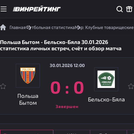
Главная
Футбольная статистика
Мир: Клубные товарищеские
Польша Бытом - Бельско-Бяла 30.01.2026
статистика личных встреч, счёт и обзор матча
30.01.2026 12:00
0
:
0
Польша
Бельско-Бяла
Бытом
Завершен