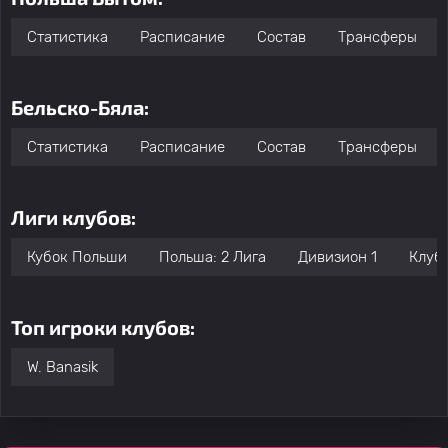
Статистика
Расписание
Состав
Трансферы
Бельско-Бяла:
Статистика
Расписание
Состав
Трансферы
Лиги клубов:
Кубок Польши
Польша: 2 Лига
Дивизион 1
Клуб
Топ игроки клубов:
W. Banasik