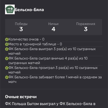
Бельско-Бяла
Победы
Ничьи
Поражения
3
4
3
Количество очков - 0
Место в турнирной таблице - 0
ФК Бельско-Бяла выиграл 3 раз(а) из 10 сыгранных
матчей
ФК Бельско-Бяла сыграл вничью 4 раз(а) из 10
сыгранных матчей
ФК Бельско-Бяла проиграл 3 раз(а) из 10 сыгранных
матчей
ФК Бельско-Бяла забивает более 1 мячей в среднем за
матч
Очные встречи
ФК Польша Бытом выиграл у ФК Бельско-Бяла в