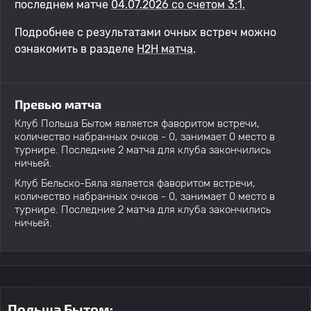
последнем матче
04.07.2026 со счетом 3:1.
Подробнее с результатами очных встреч можно
ознакомить в разделе
H2H матча
.
Превью матча
Клуб Польша Бытом является фаворитом встречи,
количество набранных очков - 0, занимает 0 место в
турнире. Последние 2 матча для клуба закончились
ничьей.
Клуб Бельско-Бяла является фаворитом встречи,
количество набранных очков - 0, занимает 0 место в
турнире. Последние 2 матча для клуба закончились
ничьей.
Польша Бытом: