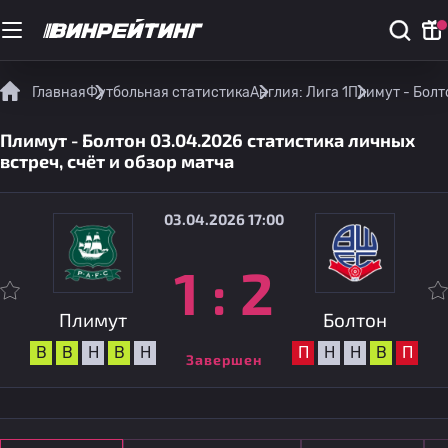
Главная
Футбольная статистика
Англия: Лига 1
Плимут - Болт
Плимут - Болтон 03.04.2026 статистика личных
встреч, счёт и обзор матча
03.04.2026 17:00
1
:
2
Плимут
Болтон
В
В
Н
В
Н
П
Н
Н
В
П
Завершен