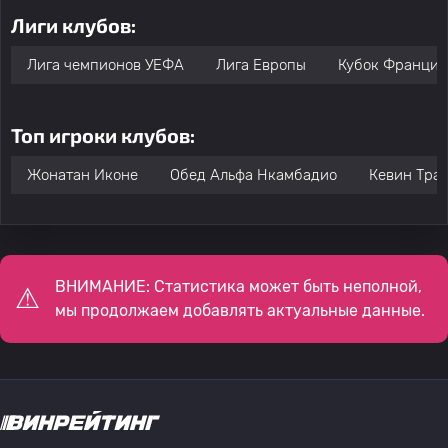
Лиги клубов:
Лига чемпионов УЕФА
Лига Европы
Кубок Франции
Топ игроки клубов:
Жонатан Иконе
Обед Альфа Нкамбадио
Кевин Тра
ВНИМАНИЕ: Статистика может быть неполной,
мы продолжаем добавлять актуальные данные.