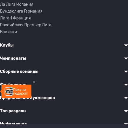
Ла Лига Испания
Бундеслига Германия
Лига 1 Франция
Российская Премьер Лига
Все лиги
Клубы
Чемпионаты
Сборные команды
Футболисты
Получи
подарок!
Предложения букмекеров
Топ разделы
Информация