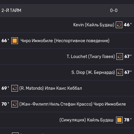
2-Й ТАЙМ
0-0
Kevin
(Кайль Будаш)
46 '
66 '
Чиро Иммобиле
(Неспортивное поведение)
T. Louchet
(Тиагу Говея)
67 '
S. Diop
(Ж. Бернардо)
67 '
69 '
(R. Matondo)
Илан Каис Кеббал
70 '
(Жан-Филипп Ниль Стефан Крассо)
Чиро Иммобиле
(Симуляция)
Кайль Будаш
78 '