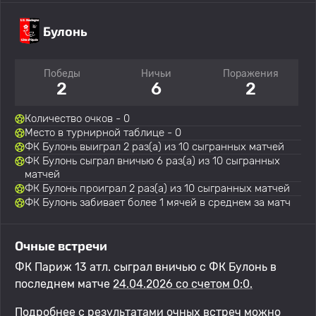
Булонь
Победы
Ничьи
Поражения
2
6
2
Количество очков - 0
Место в турнирной таблице - 0
ФК Булонь выиграл 2 раз(а) из 10 сыгранных матчей
ФК Булонь сыграл вничью 6 раз(а) из 10 сыгранных
матчей
ФК Булонь проиграл 2 раз(а) из 10 сыгранных матчей
ФК Булонь забивает более 1 мячей в среднем за матч
Очные встречи
ФК Париж 13 атл. сыграл вничью с ФК Булонь в
последнем матче
24.04.2026 со счетом 0:0.
Подробнее с результатами очных встреч можно