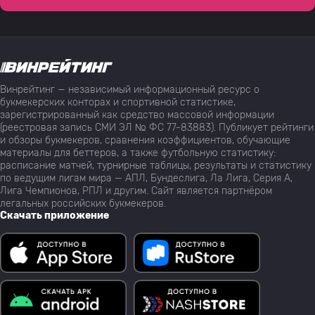
Винрейтинг — независимый информационный ресурс о
букмекерских конторах и спортивной статистике,
зарегистрированный как средство массовой информации
(реестровая запись СМИ ЭЛ № ФС 77-83883). Публикует рейтинги
и обзоры букмекеров, сравнения коэффициентов, обучающие
материалы для беттеров, а также футбольную статистику:
расписание матчей, турнирные таблицы, результаты и статистику
по ведущим лигам мира — АПЛ, Бундеслига, Ла Лига, Серия А,
Лига Чемпионов, РПЛ и другим. Сайт является партнёром
легальных российских букмекеров.
Скачать приложение