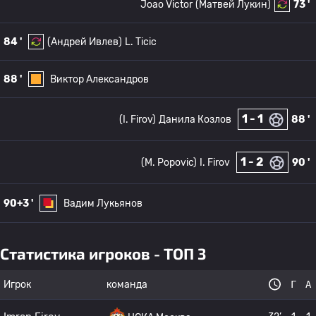
Joao Victor
(Матвей Лукин)
73 '
84 '
(Андрей Ивлев)
L. Ticic
88 '
Виктор Александров
1 - 1
(I. Firov)
Данила Козлов
88 '
1 - 2
(M. Popovic)
I. Firov
90 '
90+3 '
Вадим Лукьянов
Статистика игроков - ТОП 3
Игрок
команда
Г
А