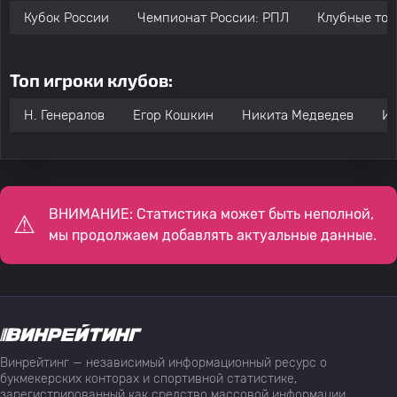
Кубок России
Чемпионат России: РПЛ
Клубные то
Топ игроки клубов:
Н. Генералов
Егор Кошкин
Никита Медведев
Иг
ВНИМАНИЕ: Статистика может быть неполной,
мы продолжаем добавлять актуальные данные.
Винрейтинг — независимый информационный ресурс о
букмекерских конторах и спортивной статистике,
зарегистрированный как средство массовой информации