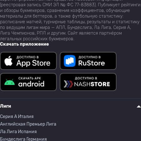
(реестровая запись СМИ ЭЛ № ФС 77-83883). Публикует рейтинги
и обзоры букмекеров, сравнения коэффициентов, обучающие
материалы для беттеров, а также футбольную статистику:
расписание матчей, турнирные таблицы, результаты и статистику
по ведущим лигам мира — АПЛ, Бундеслига, Ла Лига, Серия А,
Лига Чемпионов, РПЛ и другим. Сайт является партнёром
легальных российских букмекеров.
Скачать приложение
Лиги
Серия A Италия
Английская Премьер Лига
Ла Лига Испания
Бундеслига Германия