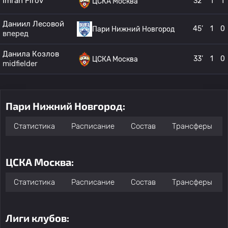
Imran Firov
32’
1
1
ЦСКА Москва
Даниил Лесовой
45’
1
0
Пари Нижний Новгород
вперед
Данила Козлов
33’
1
0
ЦСКА Москва
midfielder
Пари Нижний Новгород:
Статистика
Расписание
Состав
Трансферы
ЦСКА Москва:
Статистика
Расписание
Состав
Трансферы
Лиги клубов: