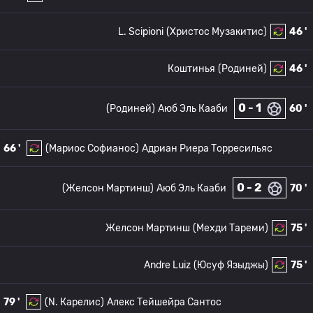
L. Scipioni
(Христос Музакитис)
46 '
Коштинья
(Родиней)
46 '
0 - 1
(Родиней)
Аюб Эль Кааби
60 '
66 '
(Мариос Софианос)
Адриан Риера Торресильяс
0 - 2
(Желсон Мартинш)
Аюб Эль Кааби
70 '
Желсон Мартинш
(Мехди Тареми)
75 '
Andre Luiz
(Юсуф Языджы)
75 '
79 '
(N. Карелис)
Алекс Тейшейра Сантос