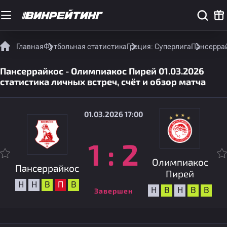
Главная
Футбольная статистика
Греция: Суперлига
Пансеррай
Пансеррайкос - Олимпиакос Пирей 01.03.2026
статистика личных встреч, счёт и обзор матча
01.03.2026 17:00
1
:
2
Олимпиакос
Пансеррайкос
Пирей
Н
Н
В
П
В
Н
В
Н
В
В
Завершен