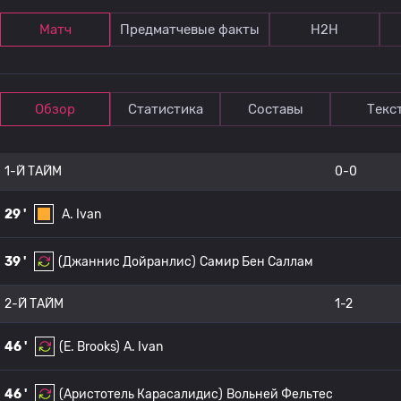
Матч
Предматчевые факты
Н2Н
Обзор
Статистика
Составы
Текс
1-Й ТАЙМ
0-0
29 '
A. Ivan
39 '
(Джаннис Дойранлис)
Самир Бен Саллам
2-Й ТАЙМ
1-2
46 '
(E. Brooks)
A. Ivan
46 '
(Аристотель Карасалидис)
Вольней Фельтес