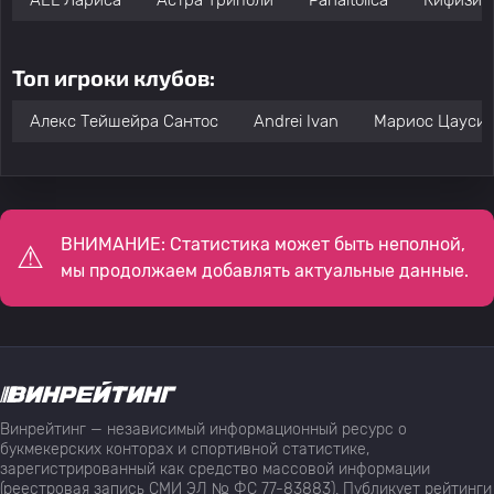
AEL Лариса
Астра Триполи
Panaitolica
Кифизия
Топ игроки клубов:
Алекс Тейшейра Сантос
Andrei Ivan
Мариос Цауси
ВНИМАНИЕ: Статистика может быть неполной,
мы продолжаем добавлять актуальные данные.
Винрейтинг — независимый информационный ресурс о
букмекерских конторах и спортивной статистике,
зарегистрированный как средство массовой информации
(реестровая запись СМИ ЭЛ № ФС 77-83883). Публикует рейтинги