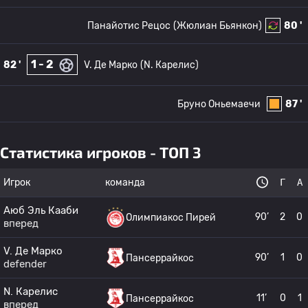
Панайотис Рецос
(Жюлиан Бьянкон)
80 '
1 - 2
82 '
V. Де Марко
(N. Карелис)
Бруно Оньемаечи
87 '
Статистика игроков - ТОП 3
Игрок
команда
Г
А
Аюб Эль Кааби
90’
2
0
Олимпиакос Пирей
вперед
V. Де Марко
90’
1
0
Пансеррайкос
defender
N. Карелис
11’
0
1
Пансеррайкос
вперед