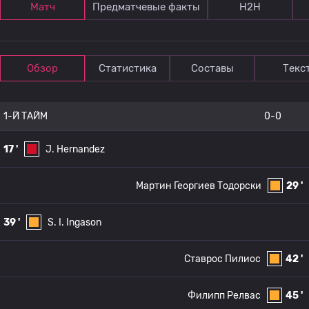
Матч
Предматчевые факты
Н2Н
Обзор
Статистика
Составы
Текс
1-Й ТАЙМ
0-0
17 '
J. Hernandez
Мартин Георгиев Тодорски
29 '
39 '
S. I. Ingason
Ставрос Пилиос
42 '
Филипп Релвас
45 '