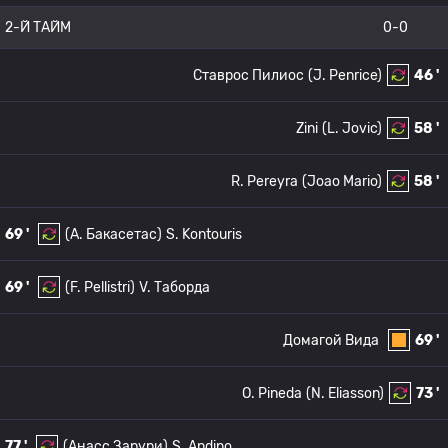
2-Й ТАЙМ
0-0
Ставрос Пилиос
(J. Penrice)
46 '
Zini
(L. Jovic)
58 '
R. Pereyra
(Joao Mario)
58 '
69 '
(А. Бакасетас)
S. Kontouris
69 '
(F. Pellistri)
V. Таборда
Домагой Вида
69 '
O. Pineda
(N. Eliasson)
73 '
77 '
(Анасс Зарури)
S. Andino