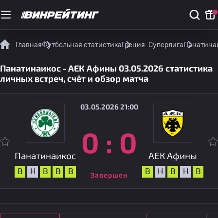
Главная
Футбольная статистика
Греция: Суперлига
Панатинаи
Панатинаикос - АЕК Афины 03.05.2026 статистика
личных встреч, счёт и обзор матча
03.05.2026 21:00
0
:
0
Панатинаикос
АЕК Афины
В
Н
В
В
В
В
Н
В
Н
В
Завершен