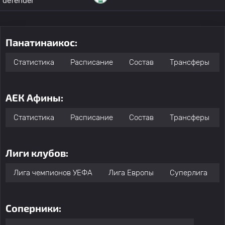
defender
Панатинаикос:
Статистика
Расписание
Состав
Трансферы
АЕК Афины:
Статистика
Расписание
Состав
Трансферы
Лиги клубов:
Лига чемпионов УЕФА
Лига Европы
Суперлига
Соперники: