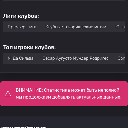
Лиги клубов:
Премьер-лига
Клубные товарищеские матчи
Южноа
Топ игроки клубов:
N. Да Сильва
Сесар Аугусто Мундер Родригес
Gonza
ВНИМАНИЕ: Статистика может быть неполной,
мы продолжаем добавлять актуальные данные.