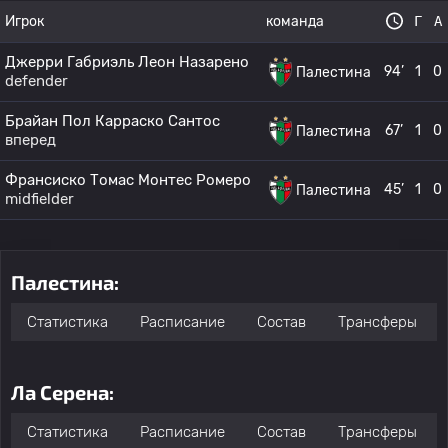
Игрок
команда
Г
А
Джерри Габриэль Леон Назарено
94’
1
0
Палестина
defender
Брайан Пол Карраско Сантос
67’
1
0
Палестина
вперед
Франсиско Томас Монтес Ромеро
45’
1
0
Палестина
midfielder
Палестина:
Статистика
Расписание
Состав
Трансферы
Ла Серена:
Статистика
Расписание
Состав
Трансферы